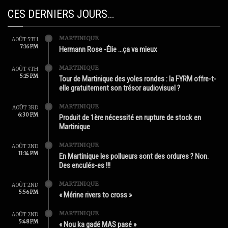
CES DERNIERS JOURS…
MARTINIQUE
AOÛT 5TH
7:16 PM
Hermann Rose -Élie …ça va mieux
MARTINIQUE
AOÛT 4TH
5:15 PM
Tour de Martinique des yoles rondes : la FYRM offre-t-
elle gratuitement son trésor audiovisuel ?
MARTINIQUE
AOÛT 3RD
6:30 PM
Produit de 1ère nécessité en rupture de stock en
Martinique
MARTINIQUE
AOÛT 2ND
11:14 PM
En Martinique les pollueurs sont des ordures ? Non.
Des enculés-es !!!
MARTINIQUE
AOÛT 2ND
5:56 PM
« Mérine rivers to cross »
MARTINIQUE
AOÛT 2ND
5:48 PM
« Nou ka gadé MAS pasé »