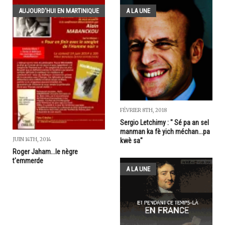
AUJOURD'HUI EN MARTINIQUE
A LA UNE
FÉVRIER 8TH, 2018
Sergio Letchimy : " Sé pa an sel
manman ka fè yich méchan...pa
JUIN 14TH, 2014
kwè sa"
Roger Jaham...le nègre
t'emmerde
A LA UNE