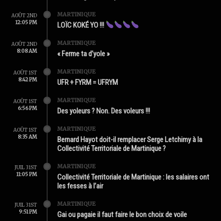
MARTINIQUE
AOÛT 2ND
12:05 PM
LOÏC KOKÉ YO !!!
MARTINIQUE
AOÛT 2ND
8:08 AM
« Ferme ta d’yole »
MARTINIQUE
AOÛT 1ST
8:42 PM
UFR + FYRM = UFRYM
MARTINIQUE
AOÛT 1ST
6:56 PM
Des yoleurs ? Non. Des voleurs !!!
MARTINIQUE
AOÛT 1ST
8:35 AM
Bernard Hayot doit-il remplacer Serge Letchimy à la
Collectivité Territoriale de Martinique ?
MARTINIQUE
JUIL 31ST
11:05 PM
Collectivité Territoriale de Martinique : les salaires ont
les fesses à l’air
MARTINIQUE
JUIL 31ST
9:51 PM
Gai ou pagaie il faut faire le bon choix de voile