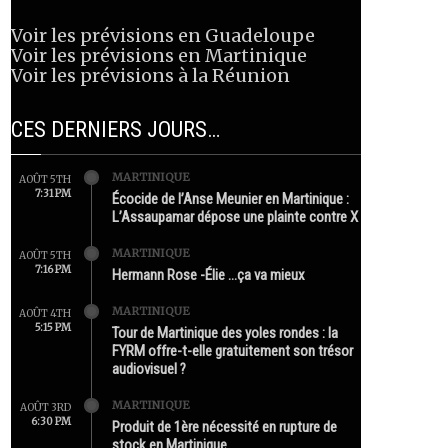
Voir les prévisions en Guadeloupe
Voir les prévisions en Martinique
Voir les prévisions à la Réunion
CES DERNIERS JOURS…
MARTINIQUE
AOÛT 5TH
7:31 PM
Écocide de l’Anse Meunier en Martinique :
L’Assaupamar dépose une plainte contre X
MARTINIQUE
AOÛT 5TH
7:16 PM
Hermann Rose -Élie …ça va mieux
MARTINIQUE
AOÛT 4TH
5:15 PM
Tour de Martinique des yoles rondes : la
FYRM offre-t-elle gratuitement son trésor
audiovisuel ?
MARTINIQUE
AOÛT 3RD
6:30 PM
Produit de 1ère nécessité en rupture de
stock en Martinique