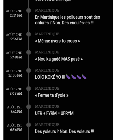
MARTINIQUE
AOÛT 2ND
11:14 PM
En Martinique les pollueurs sont des
ordures ? Non. Des enculés-es !!!
MARTINIQUE
AOÛT 2ND
5:56 PM
« Mérine rivers to cross »
MARTINIQUE
AOÛT 2ND
5:48 PM
« Nou ka gadé MAS pasé »
MARTINIQUE
AOÛT 2ND
12:05 PM
LOÏC KOKÉ YO !!!
MARTINIQUE
AOÛT 2ND
8:08 AM
« Ferme ta d’yole »
MARTINIQUE
AOÛT 1ST
8:42 PM
UFR + FYRM = UFRYM
MARTINIQUE
AOÛT 1ST
6:56 PM
Des yoleurs ? Non. Des voleurs !!!