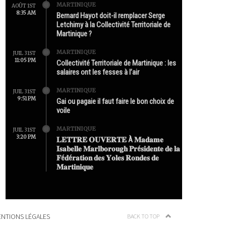
MARTINIQUE
AOÛT 1ST
8:35 AM
Bernard Hayot doit-il remplacer Serge
Letchimy à la Collectivité Territoriale de
Martinique ?
MARTINIQUE
JUIL 31ST
11:05 PM
Collectivité Territoriale de Martinique : les
salaires ont les fesses à l’air
MARTINIQUE
JUIL 31ST
9:51 PM
Gai ou pagaie il faut faire le bon choix de
voile
MARTINIQUE
JUIL 31ST
3:20 PM
𝐋𝐄𝐓𝐓𝐑𝐄 𝐎𝐔𝐕𝐄𝐑𝐓𝐄 À 𝐌𝐚𝐝𝐚𝐦𝐞
𝐈𝐬𝐚𝐛𝐞𝐥𝐥𝐞 𝐌𝐚𝐫𝐥𝐛𝐨𝐫𝐨𝐮𝐠𝐡 𝐏𝐫é𝐬𝐢𝐝𝐞𝐧𝐭𝐞 𝐝𝐞 𝐥𝐚
𝐅é𝐝é𝐫𝐚𝐭𝐢𝐨𝐧 𝐝𝐞𝐬 𝐘𝐨𝐥𝐞𝐬 𝐑𝐨𝐧𝐝𝐞𝐬 𝐝𝐞
𝐌𝐚𝐫𝐭𝐢𝐧𝐢𝐪𝐮𝐞
NTIONS LÉGALES
BACK TO TOP