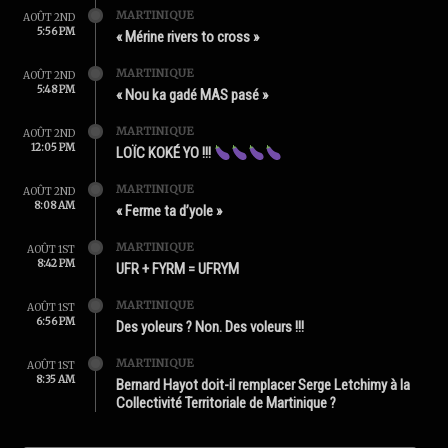
MARTINIQUE
AOÛT 2ND
5:56 PM
« Mérine rivers to cross »
MARTINIQUE
AOÛT 2ND
5:48 PM
« Nou ka gadé MAS pasé »
MARTINIQUE
AOÛT 2ND
12:05 PM
LOÏC KOKÉ YO !!!
MARTINIQUE
AOÛT 2ND
8:08 AM
« Ferme ta d’yole »
MARTINIQUE
AOÛT 1ST
8:42 PM
UFR + FYRM = UFRYM
MARTINIQUE
AOÛT 1ST
6:56 PM
Des yoleurs ? Non. Des voleurs !!!
MARTINIQUE
AOÛT 1ST
8:35 AM
Bernard Hayot doit-il remplacer Serge Letchimy à la
Collectivité Territoriale de Martinique ?