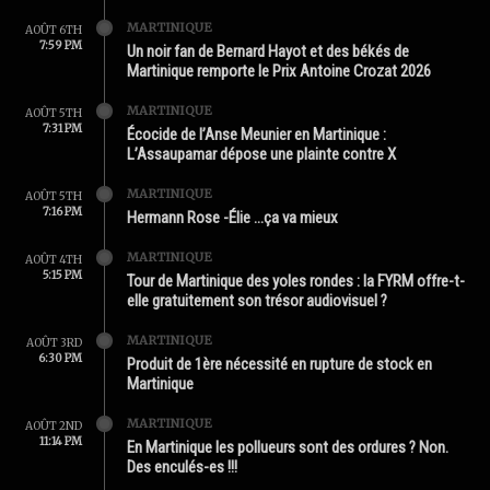
MARTINIQUE
AOÛT 6TH
7:59 PM
Un noir fan de Bernard Hayot et des békés de
Martinique remporte le Prix Antoine Crozat 2026
MARTINIQUE
AOÛT 5TH
7:31 PM
Écocide de l’Anse Meunier en Martinique :
L’Assaupamar dépose une plainte contre X
MARTINIQUE
AOÛT 5TH
7:16 PM
Hermann Rose -Élie …ça va mieux
MARTINIQUE
AOÛT 4TH
5:15 PM
Tour de Martinique des yoles rondes : la FYRM offre-t-
elle gratuitement son trésor audiovisuel ?
MARTINIQUE
AOÛT 3RD
6:30 PM
Produit de 1ère nécessité en rupture de stock en
Martinique
MARTINIQUE
AOÛT 2ND
11:14 PM
En Martinique les pollueurs sont des ordures ? Non.
Des enculés-es !!!