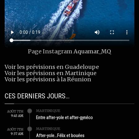
Page Instagram
Aquamar_MQ
Voir les prévisions en Guadeloupe
Voir les prévisions en Martinique
Voir les prévisions à la Réunion
CES DERNIERS JOURS…
MARTINIQUE
AOÛT 7TH
9:45 AM
Entre after-yole et after-gynéco
MARTINIQUE
AOÛT 7TH
9:37 AM
After-yole…Félix et bouées