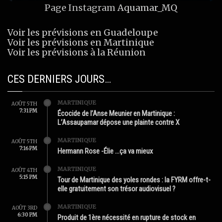
Page Instagram
Aquamar_MQ
Voir les prévisions en Guadeloupe
Voir les prévisions en Martinique
Voir les prévisions à la Réunion
CES DERNIERS JOURS…
MARTINIQUE
AOÛT 5TH
7:31 PM
Écocide de l’Anse Meunier en Martinique :
L’Assaupamar dépose une plainte contre X
MARTINIQUE
AOÛT 5TH
7:16 PM
Hermann Rose -Élie …ça va mieux
MARTINIQUE
AOÛT 4TH
5:15 PM
Tour de Martinique des yoles rondes : la FYRM offre-t-
elle gratuitement son trésor audiovisuel ?
MARTINIQUE
AOÛT 3RD
6:30 PM
Produit de 1ère nécessité en rupture de stock en