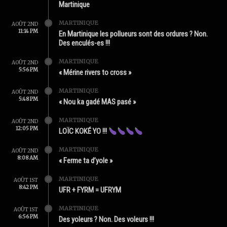
Martinique
MARTINIQUE
AOÛT 2ND
11:14 PM
En Martinique les pollueurs sont des ordures ? Non.
Des enculés-es !!!
MARTINIQUE
AOÛT 2ND
5:56 PM
« Mérine rivers to cross »
MARTINIQUE
AOÛT 2ND
5:48 PM
« Nou ka gadé MAS pasé »
MARTINIQUE
AOÛT 2ND
12:05 PM
LOÏC KOKÉ YO !!!
MARTINIQUE
AOÛT 2ND
8:08 AM
« Ferme ta d’yole »
MARTINIQUE
AOÛT 1ST
8:42 PM
UFR + FYRM = UFRYM
MARTINIQUE
AOÛT 1ST
6:56 PM
Des yoleurs ? Non. Des voleurs !!!