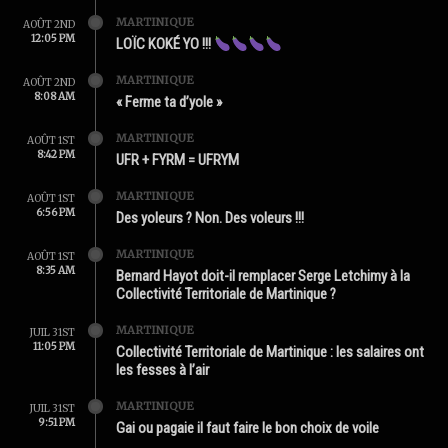
MARTINIQUE
AOÛT 2ND
12:05 PM
LOÏC KOKÉ YO !!!
MARTINIQUE
AOÛT 2ND
8:08 AM
« Ferme ta d’yole »
MARTINIQUE
AOÛT 1ST
8:42 PM
UFR + FYRM = UFRYM
MARTINIQUE
AOÛT 1ST
6:56 PM
Des yoleurs ? Non. Des voleurs !!!
MARTINIQUE
AOÛT 1ST
8:35 AM
Bernard Hayot doit-il remplacer Serge Letchimy à la
Collectivité Territoriale de Martinique ?
MARTINIQUE
JUIL 31ST
11:05 PM
Collectivité Territoriale de Martinique : les salaires ont
les fesses à l’air
MARTINIQUE
JUIL 31ST
9:51 PM
Gai ou pagaie il faut faire le bon choix de voile