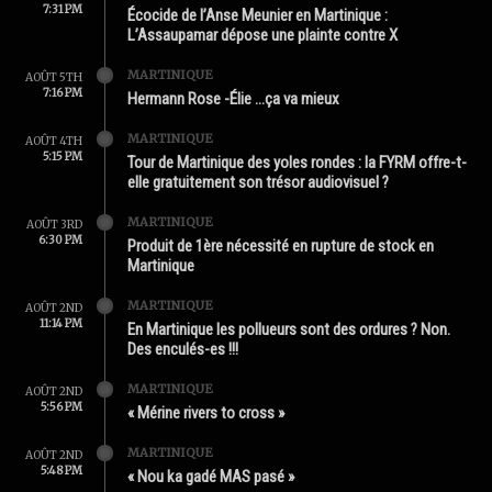
7:31 PM
Écocide de l’Anse Meunier en Martinique :
L’Assaupamar dépose une plainte contre X
MARTINIQUE
AOÛT 5TH
7:16 PM
Hermann Rose -Élie …ça va mieux
MARTINIQUE
AOÛT 4TH
5:15 PM
Tour de Martinique des yoles rondes : la FYRM offre-t-
elle gratuitement son trésor audiovisuel ?
MARTINIQUE
AOÛT 3RD
6:30 PM
Produit de 1ère nécessité en rupture de stock en
Martinique
MARTINIQUE
AOÛT 2ND
11:14 PM
En Martinique les pollueurs sont des ordures ? Non.
Des enculés-es !!!
MARTINIQUE
AOÛT 2ND
5:56 PM
« Mérine rivers to cross »
MARTINIQUE
AOÛT 2ND
5:48 PM
« Nou ka gadé MAS pasé »