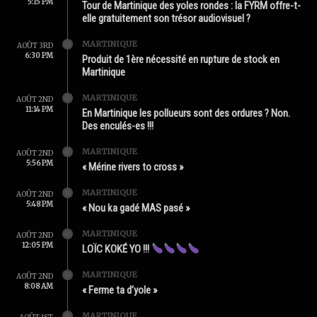
5:15 PM
Tour de Martinique des yoles rondes : la FYRM offre-t-
elle gratuitement son trésor audiovisuel ?
MARTINIQUE
AOÛT 3RD
6:30 PM
Produit de 1ère nécessité en rupture de stock en
Martinique
MARTINIQUE
AOÛT 2ND
11:14 PM
En Martinique les pollueurs sont des ordures ? Non.
Des enculés-es !!!
MARTINIQUE
AOÛT 2ND
5:56 PM
« Mérine rivers to cross »
MARTINIQUE
AOÛT 2ND
5:48 PM
« Nou ka gadé MAS pasé »
MARTINIQUE
AOÛT 2ND
12:05 PM
LOÏC KOKÉ YO !!!
MARTINIQUE
AOÛT 2ND
8:08 AM
« Ferme ta d’yole »
MARTINIQUE