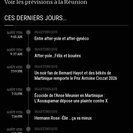
Voir les prévisions à la Réunion
CES DERNIERS JOURS…
MARTINIQUE
AOÛT 7TH
9:45 AM
Entre after-yole et after-gynéco
MARTINIQUE
AOÛT 7TH
9:37 AM
After-yole…Félix et bouées
MARTINIQUE
AOÛT 6TH
7:59 PM
Un noir fan de Bernard Hayot et des békés de
Martinique remporte le Prix Antoine Crozat 2026
MARTINIQUE
AOÛT 5TH
7:31 PM
Écocide de l’Anse Meunier en Martinique :
L’Assaupamar dépose une plainte contre X
MARTINIQUE
AOÛT 5TH
7:16 PM
Hermann Rose -Élie …ça va mieux
MARTINIQUE
AOÛT 4TH