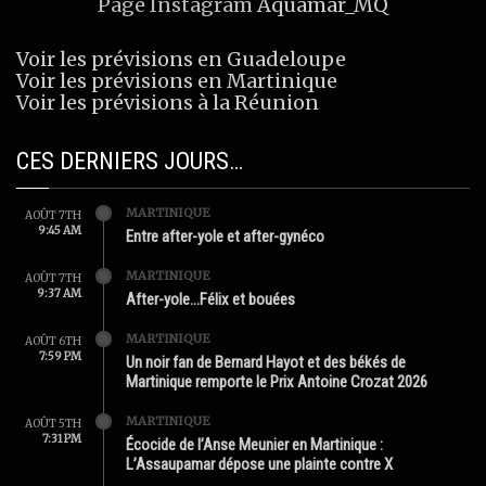
Page Instagram
Aquamar_MQ
Voir les prévisions en Guadeloupe
Voir les prévisions en Martinique
Voir les prévisions à la Réunion
CES DERNIERS JOURS…
MARTINIQUE
AOÛT 7TH
9:45 AM
Entre after-yole et after-gynéco
MARTINIQUE
AOÛT 7TH
9:37 AM
After-yole…Félix et bouées
MARTINIQUE
AOÛT 6TH
7:59 PM
Un noir fan de Bernard Hayot et des békés de
Martinique remporte le Prix Antoine Crozat 2026
MARTINIQUE
AOÛT 5TH
7:31 PM
Écocide de l’Anse Meunier en Martinique :
L’Assaupamar dépose une plainte contre X