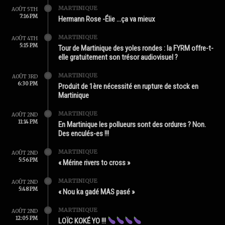
MARTINIQUE
AOÛT 5TH
7:16 PM
Hermann Rose -Élie …ça va mieux
MARTINIQUE
AOÛT 4TH
5:15 PM
Tour de Martinique des yoles rondes : la FYRM offre-t-
elle gratuitement son trésor audiovisuel ?
MARTINIQUE
AOÛT 3RD
6:30 PM
Produit de 1ère nécessité en rupture de stock en
Martinique
MARTINIQUE
AOÛT 2ND
11:14 PM
En Martinique les pollueurs sont des ordures ? Non.
Des enculés-es !!!
MARTINIQUE
AOÛT 2ND
5:56 PM
« Mérine rivers to cross »
MARTINIQUE
AOÛT 2ND
5:48 PM
« Nou ka gadé MAS pasé »
MARTINIQUE
AOÛT 2ND
12:05 PM
LOÏC KOKÉ YO !!!