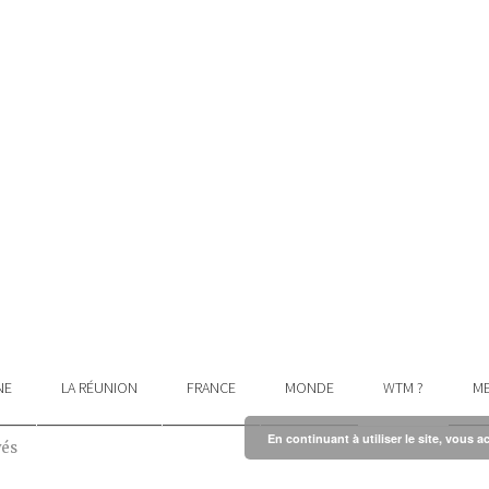
NE
LA RÉUNION
FRANCE
MONDE
WTM ?
ME
En continuant à utiliser le site, vous a
vés