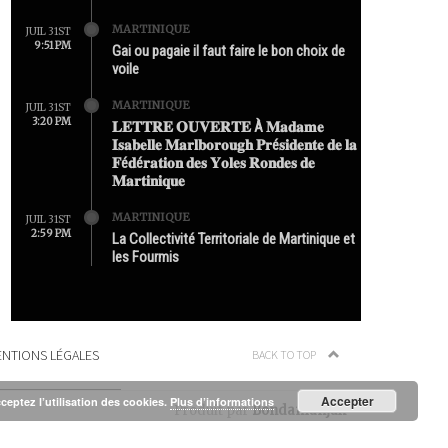
MARTINIQUE
JUIL 31ST
9:51 PM
Gai ou pagaie il faut faire le bon choix de
voile
MARTINIQUE
JUIL 31ST
3:20 PM
𝐋𝐄𝐓𝐓𝐑𝐄 𝐎𝐔𝐕𝐄𝐑𝐓𝐄 À 𝐌𝐚𝐝𝐚𝐦𝐞
𝐈𝐬𝐚𝐛𝐞𝐥𝐥𝐞 𝐌𝐚𝐫𝐥𝐛𝐨𝐫𝐨𝐮𝐠𝐡 𝐏𝐫é𝐬𝐢𝐝𝐞𝐧𝐭𝐞 𝐝𝐞 𝐥𝐚
𝐅é𝐝é𝐫𝐚𝐭𝐢𝐨𝐧 𝐝𝐞𝐬 𝐘𝐨𝐥𝐞𝐬 𝐑𝐨𝐧𝐝𝐞𝐬 𝐝𝐞
𝐌𝐚𝐫𝐭𝐢𝐧𝐢𝐪𝐮𝐞
MARTINIQUE
JUIL 31ST
2:59 PM
La Collectivité Territoriale de Martinique et
les Fourmis
NTIONS LÉGALES
BACK TO TOP
Accepter
cceptez l’utilisation des cookies.
Plus d’informations
Produit par
Bondamanjak