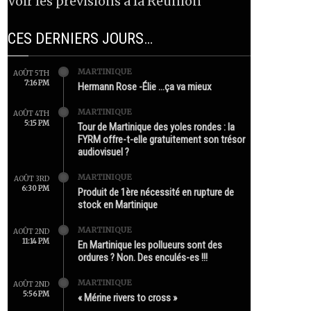
Voir les prévisions à la Réunion
CES DERNIERS JOURS…
MARTINIQUE
AOÛT 5TH
7:16 PM
Hermann Rose -Élie …ça va mieux
MARTINIQUE
AOÛT 4TH
5:15 PM
Tour de Martinique des yoles rondes : la
FYRM offre-t-elle gratuitement son trésor
audiovisuel ?
MARTINIQUE
AOÛT 3RD
6:30 PM
Produit de 1ère nécessité en rupture de
stock en Martinique
MARTINIQUE
AOÛT 2ND
11:14 PM
En Martinique les pollueurs sont des
ordures ? Non. Des enculés-es !!!
MARTINIQUE
AOÛT 2ND
5:56 PM
« Mérine rivers to cross »