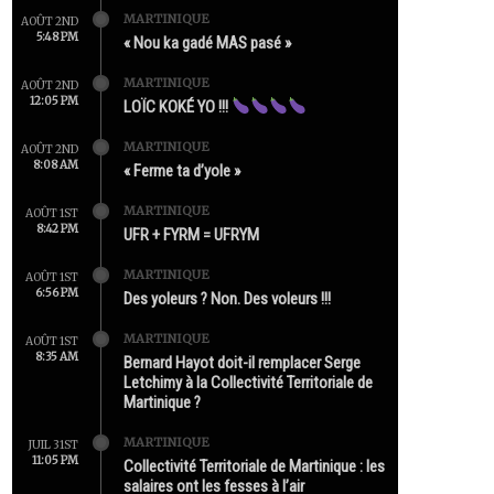
MARTINIQUE
AOÛT 2ND
5:48 PM
« Nou ka gadé MAS pasé »
MARTINIQUE
AOÛT 2ND
12:05 PM
LOÏC KOKÉ YO !!!
MARTINIQUE
AOÛT 2ND
8:08 AM
« Ferme ta d’yole »
MARTINIQUE
AOÛT 1ST
8:42 PM
UFR + FYRM = UFRYM
MARTINIQUE
AOÛT 1ST
6:56 PM
Des yoleurs ? Non. Des voleurs !!!
MARTINIQUE
AOÛT 1ST
8:35 AM
Bernard Hayot doit-il remplacer Serge
Letchimy à la Collectivité Territoriale de
Martinique ?
MARTINIQUE
JUIL 31ST
11:05 PM
Collectivité Territoriale de Martinique : les
salaires ont les fesses à l’air