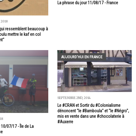
La phrase du jour 11/08/17 - France
 2018
 qui ressemblent beaucoup à
ulu mettre le kaf en col
nt"
AUJOURD'HUI EN FRANCE
SEPTEMBRE 2ND, 2014
Le #CRAN et Sortir du #Colonialisme
dénoncent "le #Bamboula" et "le #Négro",
mis en vente dans une #chocolaterie à
18
#Auxerre
 10/07/17 - Île de La
ce