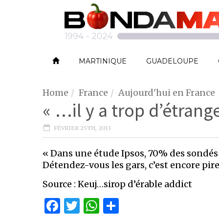
MARTINIQUE
GUADELOUPE
Home
France
Aujourd'hui en France
« …il y a trop d’étrang
FÉVRIER 25TH, 2013
« Dans une étude Ipsos, 70% des sondés j
Détendez-vous les gars, c’est encore pire
Source : Keuj…sirop d’érable addict
Facebook
Twitter
WhatsApp
Partager