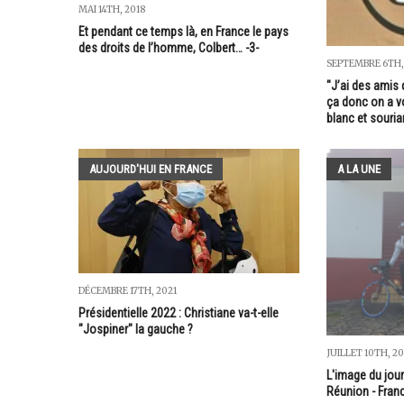
MAI 14TH, 2018
Et pendant ce temps là, en France le pays
des droits de l’homme, Colbert… -3-
SEPTEMBRE 6TH,
"J’ai des amis
ça donc on a vo
blanc et souria
AUJOURD'HUI EN FRANCE
A LA UNE
DÉCEMBRE 17TH, 2021
Présidentielle 2022 : Christiane va-t-elle
"Jospiner" la gauche ?
JUILLET 10TH, 20
L'image du jour
Réunion - Fran