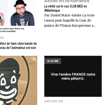
AUJOURD'HUI EN MARTINIQUE
La vérité sur le cas CLUB MED en
#Martinique
Par Daniel Marie-Sainte La vraie
raison pour laquelle la Cour de
justice de l’Union Européenne a...
015
rêtez de faire chier bande de
peau de l'animateur est noir
A LA UNE
AOÛT 11TH, 2017