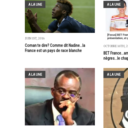
A LA UNE
A LA UNE
JUIN 1ST, 2016
Coman te dire? Comme dit Nadine...la
OCTOBRE 16TH, 2
France est un pays de race blanche
BET France...ar
nègres...le cha
A LA UNE
A LA UNE