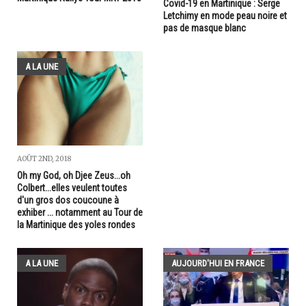
Covid-19 en Martinique : Serge
Letchimy en mode peau noire et
pas de masque blanc
A LA UNE
AOÛT 2ND, 2018
Oh my God, oh Djee Zeus...oh
Colbert...elles veulent toutes
d'un gros dos coucoune à
exhiber ... notamment au Tour de
la Martinique des yoles rondes
A LA UNE
AUJOURD'HUI EN FRANCE