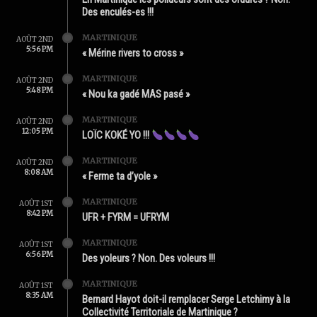
Des enculés-es !!!
MARTINIQUE
AOÛT 2ND
5:56 PM
« Mérine rivers to cross »
MARTINIQUE
AOÛT 2ND
5:48 PM
« Nou ka gadé MAS pasé »
MARTINIQUE
AOÛT 2ND
12:05 PM
LOÏC KOKÉ YO !!!
MARTINIQUE
AOÛT 2ND
8:08 AM
« Ferme ta d’yole »
MARTINIQUE
AOÛT 1ST
8:42 PM
UFR + FYRM = UFRYM
MARTINIQUE
AOÛT 1ST
6:56 PM
Des yoleurs ? Non. Des voleurs !!!
MARTINIQUE
AOÛT 1ST
8:35 AM
Bernard Hayot doit-il remplacer Serge Letchimy à la
Collectivité Territoriale de Martinique ?