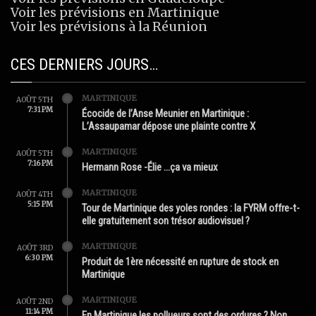
Voir les prévisions en Martinique
Voir les prévisions à la Réunion
CES DERNIERS JOURS…
MARTINIQUE
AOÛT 5TH
7:31 PM
Écocide de l’Anse Meunier en Martinique :
L’Assaupamar dépose une plainte contre X
MARTINIQUE
AOÛT 5TH
7:16 PM
Hermann Rose -Élie …ça va mieux
MARTINIQUE
AOÛT 4TH
5:15 PM
Tour de Martinique des yoles rondes : la FYRM offre-t-
elle gratuitement son trésor audiovisuel ?
MARTINIQUE
AOÛT 3RD
6:30 PM
Produit de 1ère nécessité en rupture de stock en
Martinique
MARTINIQUE
AOÛT 2ND
11:14 PM
En Martinique les pollueurs sont des ordures ? Non.