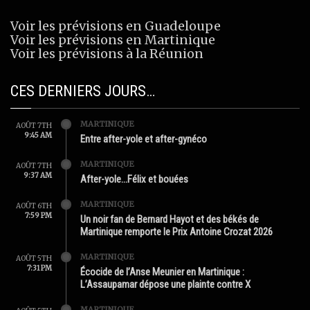
Voir les prévisions en Guadeloupe
Voir les prévisions en Martinique
Voir les prévisions à la Réunion
CES DERNIERS JOURS…
MARTINIQUE
AOÛT 7TH
9:45 AM
Entre after-yole et after-gynéco
MARTINIQUE
AOÛT 7TH
9:37 AM
After-yole…Félix et bouées
MARTINIQUE
AOÛT 6TH
7:59 PM
Un noir fan de Bernard Hayot et des békés de
Martinique remporte le Prix Antoine Crozat 2026
MARTINIQUE
AOÛT 5TH
7:31 PM
Écocide de l’Anse Meunier en Martinique :
L’Assaupamar dépose une plainte contre X
MARTINIQUE