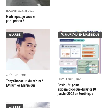
NOVEMBRE 25TH, 2021
Martinique...je vous en
prie...prions ?
A LA UNE
AUJOURD'HUI EN MARTINIQUE
AOÛT 16TH, 2018
JANVIER 10TH, 2022
Tony Chasseur...du sérum à
Covid-19 : point
l'Atrium en Martinique
épidémiologique du lundi 10
janvier 2022 en Martinique
A LA UNE