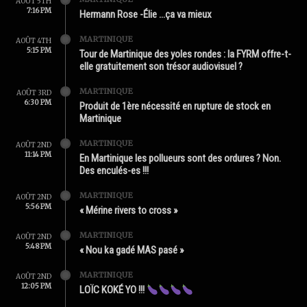
AOÛT 5TH
7:16 PM
Hermann Rose -Élie …ça va mieux
MARTINIQUE
AOÛT 4TH
5:15 PM
Tour de Martinique des yoles rondes : la FYRM offre-t-
elle gratuitement son trésor audiovisuel ?
MARTINIQUE
AOÛT 3RD
6:30 PM
Produit de 1ère nécessité en rupture de stock en
Martinique
MARTINIQUE
AOÛT 2ND
11:14 PM
En Martinique les pollueurs sont des ordures ? Non.
Des enculés-es !!!
MARTINIQUE
AOÛT 2ND
5:56 PM
« Mérine rivers to cross »
MARTINIQUE
AOÛT 2ND
5:48 PM
« Nou ka gadé MAS pasé »
MARTINIQUE
AOÛT 2ND
12:05 PM
LOÏC KOKÉ YO !!!