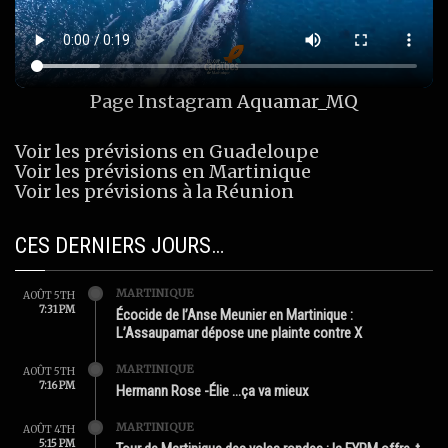
Page Instagram
Aquamar_MQ
Voir les prévisions en Guadeloupe
Voir les prévisions en Martinique
Voir les prévisions à la Réunion
CES DERNIERS JOURS…
MARTINIQUE
AOÛT 5TH
7:31 PM
Écocide de l’Anse Meunier en Martinique :
L’Assaupamar dépose une plainte contre X
MARTINIQUE
AOÛT 5TH
7:16 PM
Hermann Rose -Élie …ça va mieux
MARTINIQUE
AOÛT 4TH
5:15 PM