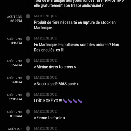
Tour de Martinique des yoles rondes : la FYRM offre-t-
elle gratuitement son trésor audiovisuel ?
MARTINIQUE
AOÛT 3RD
6:30 PM
Produit de 1ère nécessité en rupture de stock en
Martinique
MARTINIQUE
AOÛT 2ND
11:14 PM
En Martinique les pollueurs sont des ordures ? Non.
Des enculés-es !!!
MARTINIQUE
AOÛT 2ND
5:56 PM
« Mérine rivers to cross »
MARTINIQUE
AOÛT 2ND
5:48 PM
« Nou ka gadé MAS pasé »
MARTINIQUE
AOÛT 2ND
12:05 PM
LOÏC KOKÉ YO !!!
MARTINIQUE
AOÛT 2ND
8:08 AM
« Ferme ta d’yole »
MARTINIQUE
AOÛT 1ST