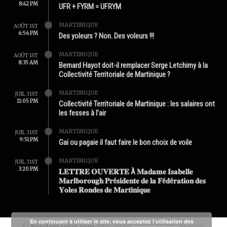
8:42 PM
UFR + FYRM = UFRYM
MARTINIQUE
AOÛT 1ST
6:56 PM
Des yoleurs ? Non. Des voleurs !!!
MARTINIQUE
AOÛT 1ST
8:35 AM
Bernard Hayot doit-il remplacer Serge Letchimy à la
Collectivité Territoriale de Martinique ?
MARTINIQUE
JUIL 31ST
11:05 PM
Collectivité Territoriale de Martinique : les salaires ont
les fesses à l’air
MARTINIQUE
JUIL 31ST
9:51 PM
Gai ou pagaie il faut faire le bon choix de voile
MARTINIQUE
JUIL 31ST
3:20 PM
𝐋𝐄𝐓𝐓𝐑𝐄 𝐎𝐔𝐕𝐄𝐑𝐓𝐄 À 𝐌𝐚𝐝𝐚𝐦𝐞 𝐈𝐬𝐚𝐛𝐞𝐥𝐥𝐞
𝐌𝐚𝐫𝐥𝐛𝐨𝐫𝐨𝐮𝐠𝐡 𝐏𝐫é𝐬𝐢𝐝𝐞𝐧𝐭𝐞 𝐝𝐞 𝐥𝐚 𝐅é𝐝é𝐫𝐚𝐭𝐢𝐨𝐧 𝐝𝐞𝐬
𝐘𝐨𝐥𝐞𝐬 𝐑𝐨𝐧𝐝𝐞𝐬 𝐝𝐞 𝐌𝐚𝐫𝐭𝐢𝐧𝐢𝐪𝐮𝐞
En continuant à utiliser le site, vous acceptez l’utilisation des