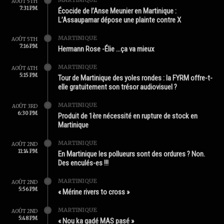
MARTINIQUE
AOÛT 5TH
7:31 PM
Écocide de l’Anse Meunier en Martinique :
L’Assaupamar dépose une plainte contre X
MARTINIQUE
AOÛT 5TH
7:16 PM
Hermann Rose -Élie …ça va mieux
MARTINIQUE
AOÛT 4TH
5:15 PM
Tour de Martinique des yoles rondes : la FYRM offre-t-
elle gratuitement son trésor audiovisuel ?
MARTINIQUE
AOÛT 3RD
6:30 PM
Produit de 1ère nécessité en rupture de stock en
Martinique
MARTINIQUE
AOÛT 2ND
11:14 PM
En Martinique les pollueurs sont des ordures ? Non.
Des enculés-es !!!
MARTINIQUE
AOÛT 2ND
5:56 PM
« Mérine rivers to cross »
MARTINIQUE
AOÛT 2ND
5:48 PM
« Nou ka gadé MAS pasé »