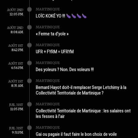
MARTINIQUE
AOÛT 2ND
12:05 PM
LOÏC KOKÉ YO !!!
MARTINIQUE
AOÛT 2ND
8:08 AM
« Ferme ta d’yole »
MARTINIQUE
AOÛT 1ST
8:42 PM
UFR + FYRM = UFRYM
MARTINIQUE
AOÛT 1ST
6:56 PM
Des yoleurs ? Non. Des voleurs !!!
MARTINIQUE
AOÛT 1ST
8:35 AM
Bernard Hayot doit-il remplacer Serge Letchimy à la
Collectivité Territoriale de Martinique ?
MARTINIQUE
JUIL 31ST
11:05 PM
Collectivité Territoriale de Martinique : les salaires ont
les fesses à l’air
MARTINIQUE
JUIL 31ST
9:51 PM
Gai ou pagaie il faut faire le bon choix de voile