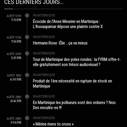
CES DERNIERS JOURS…
MARTINIQUE
AOÛT 5TH
7:31 PM
Écocide de l’Anse Meunier en Martinique :
L’Assaupamar dépose une plainte contre X
MARTINIQUE
AOÛT 5TH
7:16 PM
Hermann Rose -Élie …ça va mieux
MARTINIQUE
AOÛT 4TH
5:15 PM
Tour de Martinique des yoles rondes : la FYRM offre-t-
elle gratuitement son trésor audiovisuel ?
MARTINIQUE
AOÛT 3RD
6:30 PM
Produit de 1ère nécessité en rupture de stock en
Martinique
MARTINIQUE
AOÛT 2ND
11:14 PM
En Martinique les pollueurs sont des ordures ? Non.
Des enculés-es !!!
MARTINIQUE
AOÛT 2ND
5:56 PM
« Mérine rivers to cross »