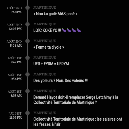
MARTINIQUE
AOÛT 2ND
5:48 PM
« Nou ka gadé MAS pasé »
MARTINIQUE
AOÛT 2ND
12:05 PM
LOÏC KOKÉ YO !!!
MARTINIQUE
AOÛT 2ND
8:08 AM
« Ferme ta d’yole »
MARTINIQUE
AOÛT 1ST
8:42 PM
UFR + FYRM = UFRYM
MARTINIQUE
AOÛT 1ST
6:56 PM
Des yoleurs ? Non. Des voleurs !!!
MARTINIQUE
AOÛT 1ST
8:35 AM
Bernard Hayot doit-il remplacer Serge Letchimy à la
Collectivité Territoriale de Martinique ?
MARTINIQUE
JUIL 31ST
11:05 PM
Collectivité Territoriale de Martinique : les salaires ont
les fesses à l’air