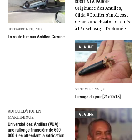
DROIT À LA PAROLE
Originaire des Antilles,
Gilda #Gonfier s'intéresse
depuis une dizaine d'année
à l'#esclavage. Diplômée...
DÉCEMBRE 12TH, 2012
La route tue aux Antilles-Guyane
A LA UNE
SEPTEMBRE 21ST, 2015
L'image du jour [21/09/15]
AUJOURD'HUI EN
A LA UNE
MARTINIQUE
Université des Antilles (#UA) :
une rallonge financière de 600
000 € en attendant la ratification