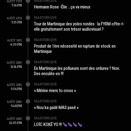
MARTINIQUE
AOÛT 5TH
7:16 PM
Hermann Rose -Élie …ça va mieux
MARTINIQUE
AOÛT 4TH
5:15 PM
Tour de Martinique des yoles rondes : la FYRM offre-t-
elle gratuitement son trésor audiovisuel ?
MARTINIQUE
AOÛT 3RD
6:30 PM
Produit de 1ère nécessité en rupture de stock en
Martinique
MARTINIQUE
AOÛT 2ND
11:14 PM
En Martinique les pollueurs sont des ordures ? Non.
Des enculés-es !!!
MARTINIQUE
AOÛT 2ND
5:56 PM
« Mérine rivers to cross »
MARTINIQUE
AOÛT 2ND
5:48 PM
« Nou ka gadé MAS pasé »
MARTINIQUE
AOÛT 2ND
12:05 PM
LOÏC KOKÉ YO !!!