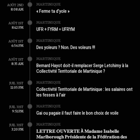
MARTINIQUE
AOÛT 2ND
8:08 AM
« Ferme ta d’yole »
MARTINIQUE
AOÛT 1ST
8:42 PM
UFR + FYRM = UFRYM
MARTINIQUE
AOÛT 1ST
6:56 PM
Des yoleurs ? Non. Des voleurs !!!
MARTINIQUE
AOÛT 1ST
8:35 AM
Bernard Hayot doit-il remplacer Serge Letchimy à la
Collectivité Territoriale de Martinique ?
MARTINIQUE
JUIL 31ST
11:05 PM
Collectivité Territoriale de Martinique : les salaires ont
les fesses à l’air
MARTINIQUE
JUIL 31ST
9:51 PM
Gai ou pagaie il faut faire le bon choix de voile
MARTINIQUE
JUIL 31ST
3:20 PM
𝐋𝐄𝐓𝐓𝐑𝐄 𝐎𝐔𝐕𝐄𝐑𝐓𝐄 À 𝐌𝐚𝐝𝐚𝐦𝐞 𝐈𝐬𝐚𝐛𝐞𝐥𝐥𝐞
𝐌𝐚𝐫𝐥𝐛𝐨𝐫𝐨𝐮𝐠𝐡 𝐏𝐫é𝐬𝐢𝐝𝐞𝐧𝐭𝐞 𝐝𝐞 𝐥𝐚 𝐅é𝐝é𝐫𝐚𝐭𝐢𝐨𝐧 𝐝𝐞𝐬