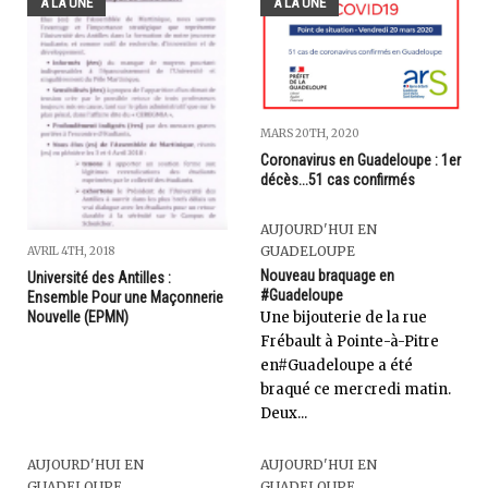
A LA UNE
A LA UNE
MARS 20TH, 2020
Coronavirus en Guadeloupe : 1er
décès...51 cas confirmés
AUJOURD'HUI EN
GUADELOUPE
AVRIL 4TH, 2018
Nouveau braquage en
Université des Antilles :
#Guadeloupe
Ensemble Pour une Maçonnerie
Une bijouterie de la rue
Nouvelle (EPMN)
Frébault à Pointe-à-Pitre
en#Guadeloupe a été
braqué ce mercredi matin.
Deux...
AUJOURD'HUI EN
AUJOURD'HUI EN
GUADELOUPE
GUADELOUPE