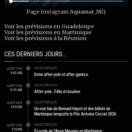
Page Instagram
Aquamar_MQ
Voir les prévisions en Guadeloupe
Voir les prévisions en Martinique
Voir les prévisions à la Réunion
CES DERNIERS JOURS…
MARTINIQUE
AOÛT 7TH
9:45 AM
Entre after-yole et after-gynéco
MARTINIQUE
AOÛT 7TH
9:37 AM
After-yole…Félix et bouées
MARTINIQUE
AOÛT 6TH
7:59 PM
Un noir fan de Bernard Hayot et des békés de
Martinique remporte le Prix Antoine Crozat 2026
MARTINIQUE
AOÛT 5TH
7:31 PM
Écocide de l’Anse Meunier en Martinique :