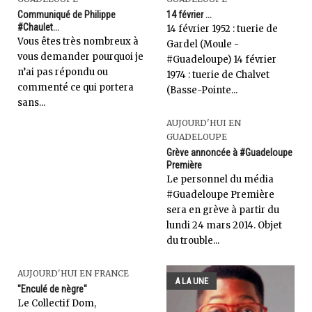
Communiqué de Philippe
14 février ...
#Chaulet...
14 février 1952 : tuerie de
Vous êtes très nombreux à
Gardel (Moule -
vous demander pourquoi je
#Guadeloupe) 14 février
n’ai pas répondu ou
1974 : tuerie de Chalvet
commenté ce qui portera
(Basse-Pointe...
sans...
AUJOURD'HUI EN
GUADELOUPE
Grève annoncée à #Guadeloupe
Première
Le personnel du média
#Guadeloupe Première
sera en grève à partir du
lundi 24 mars 2014. Objet
du trouble...
AUJOURD'HUI EN FRANCE
A LA UNE
"Enculé de nègre"
Le Collectif Dom,