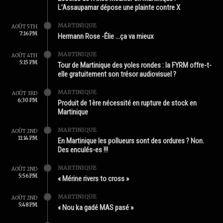
L’Assaupamar dépose une plainte contre X
MARTINIQUE
AOÛT 5TH
7:16 PM
Hermann Rose -Élie …ça va mieux
MARTINIQUE
AOÛT 4TH
5:15 PM
Tour de Martinique des yoles rondes : la FYRM offre-t-
elle gratuitement son trésor audiovisuel ?
MARTINIQUE
AOÛT 3RD
6:30 PM
Produit de 1ère nécessité en rupture de stock en
Martinique
MARTINIQUE
AOÛT 2ND
11:14 PM
En Martinique les pollueurs sont des ordures ? Non.
Des enculés-es !!!
MARTINIQUE
AOÛT 2ND
5:56 PM
« Mérine rivers to cross »
MARTINIQUE
AOÛT 2ND
5:48 PM
« Nou ka gadé MAS pasé »