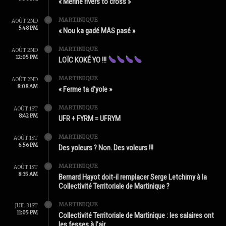
« Mérine rivers to cross »
MARTINIQUE
AOÛT 2ND
5:48 PM
« Nou ka gadé MAS pasé »
MARTINIQUE
AOÛT 2ND
12:05 PM
LOÏC KOKÉ YO !!!
MARTINIQUE
AOÛT 2ND
8:08 AM
« Ferme ta d’yole »
MARTINIQUE
AOÛT 1ST
8:42 PM
UFR + FYRM = UFRYM
MARTINIQUE
AOÛT 1ST
6:56 PM
Des yoleurs ? Non. Des voleurs !!!
MARTINIQUE
AOÛT 1ST
8:35 AM
Bernard Hayot doit-il remplacer Serge Letchimy à la
Collectivité Territoriale de Martinique ?
MARTINIQUE
JUIL 31ST
11:05 PM
Collectivité Territoriale de Martinique : les salaires ont
les fesses à l’air