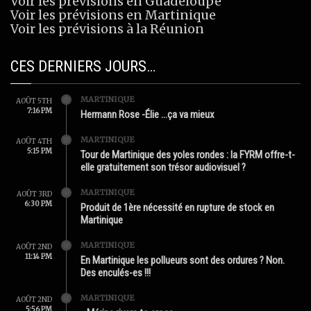
Voir les prévisions en Guadeloupe
Voir les prévisions en Martinique
Voir les prévisions à la Réunion
CES DERNIERS JOURS…
MARTINIQUE
AOÛT 5TH
7:16 PM
Hermann Rose -Élie …ça va mieux
MARTINIQUE
AOÛT 4TH
5:15 PM
Tour de Martinique des yoles rondes : la FYRM offre-t-
elle gratuitement son trésor audiovisuel ?
MARTINIQUE
AOÛT 3RD
6:30 PM
Produit de 1ère nécessité en rupture de stock en
Martinique
MARTINIQUE
AOÛT 2ND
11:14 PM
En Martinique les pollueurs sont des ordures ? Non.
Des enculés-es !!!
MARTINIQUE
AOÛT 2ND
5:56 PM