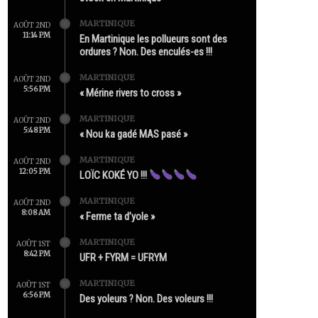
MARTINIQUE
AOÛT 2ND
11:14 PM
En Martinique les pollueurs sont des
ordures ? Non. Des enculés-es !!!
MARTINIQUE
AOÛT 2ND
5:56 PM
« Mérine rivers to cross »
MARTINIQUE
AOÛT 2ND
5:48 PM
« Nou ka gadé MAS pasé »
MARTINIQUE
AOÛT 2ND
12:05 PM
LOÏC KOKÉ YO !!!
MARTINIQUE
AOÛT 2ND
8:08 AM
« Ferme ta d’yole »
MARTINIQUE
AOÛT 1ST
8:42 PM
UFR + FYRM = UFRYM
MARTINIQUE
AOÛT 1ST
6:56 PM
Des yoleurs ? Non. Des voleurs !!!