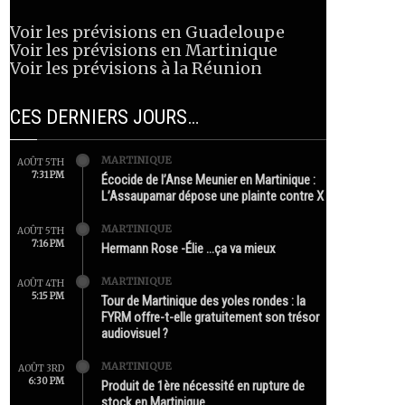
Voir les prévisions en Guadeloupe
Voir les prévisions en Martinique
Voir les prévisions à la Réunion
CES DERNIERS JOURS…
MARTINIQUE
AOÛT 5TH
7:31 PM
Écocide de l’Anse Meunier en Martinique :
L’Assaupamar dépose une plainte contre X
MARTINIQUE
AOÛT 5TH
7:16 PM
Hermann Rose -Élie …ça va mieux
MARTINIQUE
AOÛT 4TH
5:15 PM
Tour de Martinique des yoles rondes : la
FYRM offre-t-elle gratuitement son trésor
audiovisuel ?
MARTINIQUE
AOÛT 3RD
6:30 PM
Produit de 1ère nécessité en rupture de
stock en Martinique