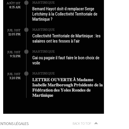
MARTINIQUE
AOÛT 1ST
8:35 AM
Bernard Hayot doit-il remplacer Serge
Letchimy à la Collectivité Territoriale de
Martinique ?
MARTINIQUE
JUIL 31ST
11:05 PM
Collectivité Territoriale de Martinique : les
salaires ont les fesses à l’air
MARTINIQUE
JUIL 31ST
9:51 PM
Gai ou pagaie il faut faire le bon choix de
voile
MARTINIQUE
JUIL 31ST
3:20 PM
𝐋𝐄𝐓𝐓𝐑𝐄 𝐎𝐔𝐕𝐄𝐑𝐓𝐄 À 𝐌𝐚𝐝𝐚𝐦𝐞
𝐈𝐬𝐚𝐛𝐞𝐥𝐥𝐞 𝐌𝐚𝐫𝐥𝐛𝐨𝐫𝐨𝐮𝐠𝐡 𝐏𝐫é𝐬𝐢𝐝𝐞𝐧𝐭𝐞 𝐝𝐞 𝐥𝐚
𝐅é𝐝é𝐫𝐚𝐭𝐢𝐨𝐧 𝐝𝐞𝐬 𝐘𝐨𝐥𝐞𝐬 𝐑𝐨𝐧𝐝𝐞𝐬 𝐝𝐞
𝐌𝐚𝐫𝐭𝐢𝐧𝐢𝐪𝐮𝐞
NTIONS LÉGALES
BACK TO TOP