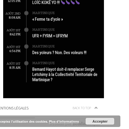
12:05 PM
LOÏC KOKÉ YO !!!
MARTINIQUE
AOÛT 2ND
8:08 AM
« Ferme ta d’yole »
MARTINIQUE
AOÛT 1ST
8:42 PM
UFR + FYRM = UFRYM
MARTINIQUE
AOÛT 1ST
6:56 PM
Des yoleurs ? Non. Des voleurs !!!
MARTINIQUE
AOÛT 1ST
8:35 AM
Bernard Hayot doit-il remplacer Serge
Letchimy à la Collectivité Territoriale de
Martinique ?
NTIONS LÉGALES
BACK TO TOP
Accepter
cceptez l’utilisation des cookies.
Plus d’informations
Produit par
Bondamanjak