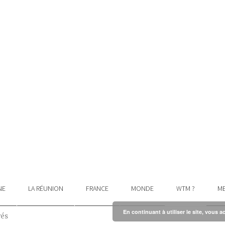
NE
LA RÉUNION
FRANCE
MONDE
WTM ?
ME
En continuant à utiliser le site, vous a
vés