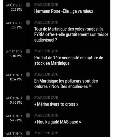
MARTINIQUE
AOÛT 5TH
7:16 PM
Hermann Rose -Élie …ça va mieux
MARTINIQUE
AOÛT 4TH
5:15 PM
Tour de Martinique des yoles rondes : la
FYRM offre-t-elle gratuitement son trésor
audiovisuel ?
MARTINIQUE
AOÛT 3RD
6:30 PM
Produit de 1ère nécessité en rupture de
stock en Martinique
MARTINIQUE
AOÛT 2ND
11:14 PM
En Martinique les pollueurs sont des
ordures ? Non. Des enculés-es !!!
MARTINIQUE
AOÛT 2ND
5:56 PM
« Mérine rivers to cross »
MARTINIQUE
AOÛT 2ND
5:48 PM
« Nou ka gadé MAS pasé »
MARTINIQUE
AOÛT 2ND