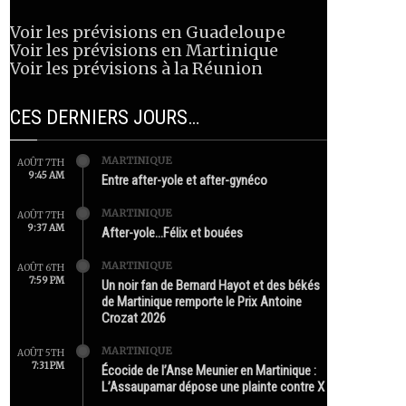
Voir les prévisions en Guadeloupe
Voir les prévisions en Martinique
Voir les prévisions à la Réunion
CES DERNIERS JOURS…
MARTINIQUE
AOÛT 7TH
9:45 AM
Entre after-yole et after-gynéco
MARTINIQUE
AOÛT 7TH
9:37 AM
After-yole…Félix et bouées
MARTINIQUE
AOÛT 6TH
7:59 PM
Un noir fan de Bernard Hayot et des békés
de Martinique remporte le Prix Antoine
Crozat 2026
MARTINIQUE
AOÛT 5TH
7:31 PM
Écocide de l’Anse Meunier en Martinique :
L’Assaupamar dépose une plainte contre X