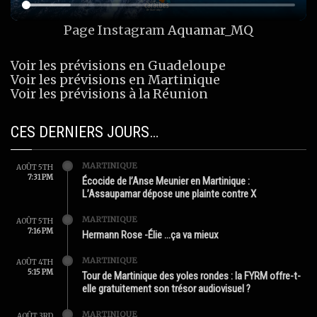
Page Instagram
Aquamar_MQ
Voir les prévisions en Guadeloupe
Voir les prévisions en Martinique
Voir les prévisions à la Réunion
CES DERNIERS JOURS…
MARTINIQUE
AOÛT 5TH
7:31 PM
Écocide de l’Anse Meunier en Martinique :
L’Assaupamar dépose une plainte contre X
MARTINIQUE
AOÛT 5TH
7:16 PM
Hermann Rose -Élie …ça va mieux
MARTINIQUE
AOÛT 4TH
5:15 PM
Tour de Martinique des yoles rondes : la FYRM offre-t-
elle gratuitement son trésor audiovisuel ?
MARTINIQUE
AOÛT 3RD