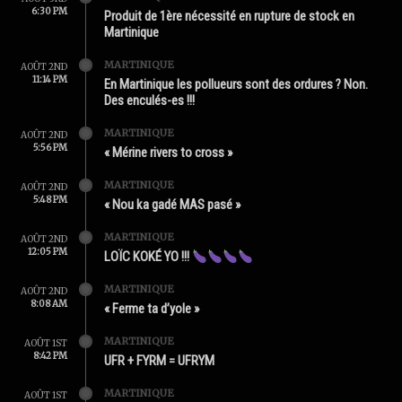
6:30 PM
Produit de 1ère nécessité en rupture de stock en
Martinique
MARTINIQUE
AOÛT 2ND
11:14 PM
En Martinique les pollueurs sont des ordures ? Non.
Des enculés-es !!!
MARTINIQUE
AOÛT 2ND
5:56 PM
« Mérine rivers to cross »
MARTINIQUE
AOÛT 2ND
5:48 PM
« Nou ka gadé MAS pasé »
MARTINIQUE
AOÛT 2ND
12:05 PM
LOÏC KOKÉ YO !!!
MARTINIQUE
AOÛT 2ND
8:08 AM
« Ferme ta d’yole »
MARTINIQUE
AOÛT 1ST
8:42 PM
UFR + FYRM = UFRYM
MARTINIQUE
AOÛT 1ST