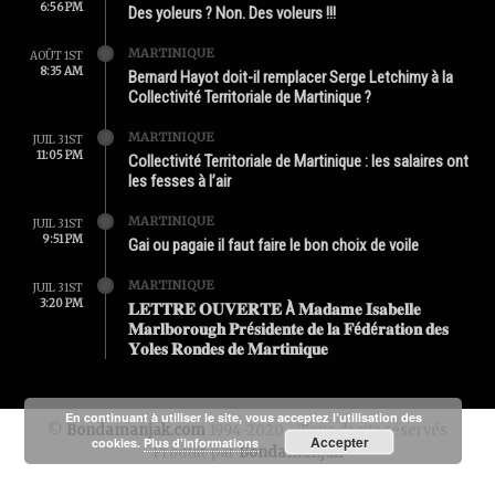
6:56 PM
Des yoleurs ? Non. Des voleurs !!!
MARTINIQUE
AOÛT 1ST
8:35 AM
Bernard Hayot doit-il remplacer Serge Letchimy à la
Collectivité Territoriale de Martinique ?
MARTINIQUE
JUIL 31ST
11:05 PM
Collectivité Territoriale de Martinique : les salaires ont
les fesses à l’air
MARTINIQUE
JUIL 31ST
9:51 PM
Gai ou pagaie il faut faire le bon choix de voile
MARTINIQUE
JUIL 31ST
3:20 PM
𝐋𝐄𝐓𝐓𝐑𝐄 𝐎𝐔𝐕𝐄𝐑𝐓𝐄 À 𝐌𝐚𝐝𝐚𝐦𝐞 𝐈𝐬𝐚𝐛𝐞𝐥𝐥𝐞
𝐌𝐚𝐫𝐥𝐛𝐨𝐫𝐨𝐮𝐠𝐡 𝐏𝐫é𝐬𝐢𝐝𝐞𝐧𝐭𝐞 𝐝𝐞 𝐥𝐚 𝐅é𝐝é𝐫𝐚𝐭𝐢𝐨𝐧 𝐝𝐞𝐬
𝐘𝐨𝐥𝐞𝐬 𝐑𝐨𝐧𝐝𝐞𝐬 𝐝𝐞 𝐌𝐚𝐫𝐭𝐢𝐧𝐢𝐪𝐮𝐞
En continuant à utiliser le site, vous acceptez l’utilisation des
©
Bondamanjak.com
1994-2020 - Tous droits réservés
Accepter
cookies.
Plus d’informations
Produit par
Bondamanjak