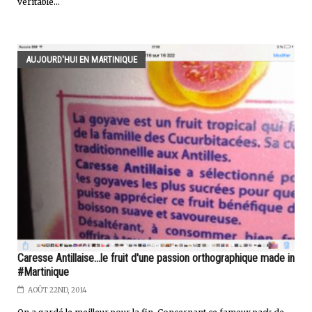
véritable...
AUJOURD'HUI EN MARTINIQUE
Caresse Antillaise...le fruit d'une passion orthographique made in
#Martinique
AOÛT 22ND, 2014