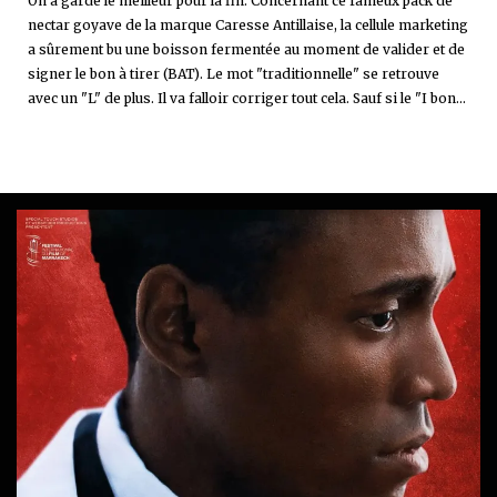
On a gardé le meilleur pour la fin. Concernant ce fameux pack de
nectar goyave de la marque Caresse Antillaise, la cellule marketing
a sûrement bu une boisson fermentée au moment de valider et de
signer le bon à tirer (BAT). Le mot "traditionnelle" se retrouve
avec un "L" de plus. Il va falloir corriger tout cela. Sauf si le "I bon...