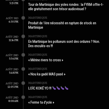
5:15 PM
Tour de Martinique des yoles rondes : la FYRM offre-t-
elle gratuitement son trésor audiovisuel ?
MARTINIQUE
AOÛT 3RD
6:30 PM
Produit de 1ère nécessité en rupture de stock en
Martinique
MARTINIQUE
AOÛT 2ND
11:14 PM
En Martinique les pollueurs sont des ordures ? Non.
Des enculés-es !!!
MARTINIQUE
AOÛT 2ND
5:56 PM
« Mérine rivers to cross »
MARTINIQUE
AOÛT 2ND
5:48 PM
« Nou ka gadé MAS pasé »
MARTINIQUE
AOÛT 2ND
12:05 PM
LOÏC KOKÉ YO !!!
MARTINIQUE
AOÛT 2ND
8:08 AM
« Ferme ta d’yole »