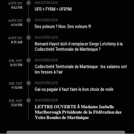
MARTINIQUE
AOÛT 1ST
8:42 PM
UFR + FYRM = UFRYM
MARTINIQUE
AOÛT 1ST
6:56 PM
Des yoleurs ? Non. Des voleurs !!!
MARTINIQUE
AOÛT 1ST
8:35 AM
Bernard Hayot doit-il remplacer Serge Letchimy à la
Collectivité Territoriale de Martinique ?
MARTINIQUE
JUIL 31ST
11:05 PM
Collectivité Territoriale de Martinique : les salaires ont
les fesses à l’air
MARTINIQUE
JUIL 31ST
9:51 PM
Gai ou pagaie il faut faire le bon choix de voile
MARTINIQUE
JUIL 31ST
3:20 PM
𝐋𝐄𝐓𝐓𝐑𝐄 𝐎𝐔𝐕𝐄𝐑𝐓𝐄 À 𝐌𝐚𝐝𝐚𝐦𝐞 𝐈𝐬𝐚𝐛𝐞𝐥𝐥𝐞
𝐌𝐚𝐫𝐥𝐛𝐨𝐫𝐨𝐮𝐠𝐡 𝐏𝐫é𝐬𝐢𝐝𝐞𝐧𝐭𝐞 𝐝𝐞 𝐥𝐚 𝐅é𝐝é𝐫𝐚𝐭𝐢𝐨𝐧 𝐝𝐞𝐬
𝐘𝐨𝐥𝐞𝐬 𝐑𝐨𝐧𝐝𝐞𝐬 𝐝𝐞 𝐌𝐚𝐫𝐭𝐢𝐧𝐢𝐪𝐮𝐞