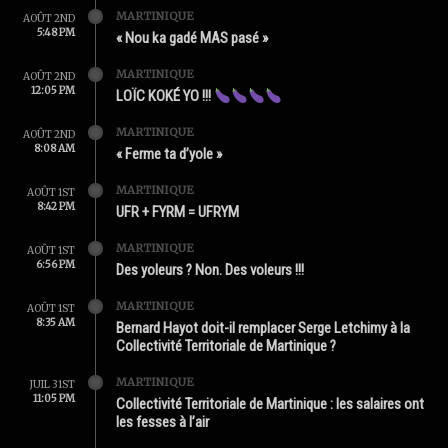
MARTINIQUE
AOÛT 2ND
5:48 PM
« Nou ka gadé MAS pasé »
MARTINIQUE
AOÛT 2ND
12:05 PM
LOÏC KOKÉ YO !!!
MARTINIQUE
AOÛT 2ND
8:08 AM
« Ferme ta d’yole »
MARTINIQUE
AOÛT 1ST
8:42 PM
UFR + FYRM = UFRYM
MARTINIQUE
AOÛT 1ST
6:56 PM
Des yoleurs ? Non. Des voleurs !!!
MARTINIQUE
AOÛT 1ST
8:35 AM
Bernard Hayot doit-il remplacer Serge Letchimy à la
Collectivité Territoriale de Martinique ?
MARTINIQUE
JUIL 31ST
11:05 PM
Collectivité Territoriale de Martinique : les salaires ont
les fesses à l’air