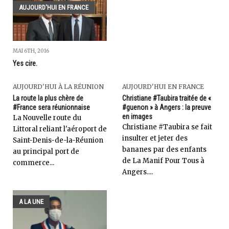
AUJOURD'HUI EN FRANCE
MAI 6TH, 2016
Yes cire.
AUJOURD'HUI À LA RÉUNION
AUJOURD'HUI EN FRANCE
La route la plus chère de
Christiane #Taubira traitée de «
#France sera réunionnaise
#guenon » à Angers : la preuve
en images
La Nouvelle route du
Christiane #Taubira se fait
Littoral reliant l'aéroport de
insulter et jeter des
Saint-Denis-de-la-Réunion
bananes par des enfants
au principal port de
de La Manif Pour Tous à
commerce...
Angers....
A LA UNE