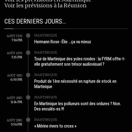
Voir les prévisions à la Réunion
CES DERNIERS JOURS…
MARTINIQUE
AOÛT 5TH
7:16 PM
Hermann Rose -Élie …ça va mieux
MARTINIQUE
AOÛT 4TH
5:15 PM
Tour de Martinique des yoles rondes : la FYRM offre-t-
elle gratuitement son trésor audiovisuel ?
MARTINIQUE
AOÛT 3RD
6:30 PM
Produit de 1ère nécessité en rupture de stock en
Martinique
MARTINIQUE
AOÛT 2ND
11:14 PM
En Martinique les pollueurs sont des ordures ? Non.
Des enculés-es !!!
MARTINIQUE
AOÛT 2ND
5:56 PM
« Mérine rivers to cross »