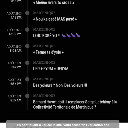
5:56 PM
« Mérine rivers to cross »
MARTINIQUE
AOÛT 2ND
5:48 PM
« Nou ka gadé MAS pasé »
MARTINIQUE
AOÛT 2ND
12:05 PM
LOÏC KOKÉ YO !!!
MARTINIQUE
AOÛT 2ND
8:08 AM
« Ferme ta d’yole »
MARTINIQUE
AOÛT 1ST
8:42 PM
UFR + FYRM = UFRYM
MARTINIQUE
AOÛT 1ST
6:56 PM
Des yoleurs ? Non. Des voleurs !!!
MARTINIQUE
AOÛT 1ST
8:35 AM
Bernard Hayot doit-il remplacer Serge Letchimy à la
Collectivité Territoriale de Martinique ?
En continuant à utiliser le site, vous acceptez l’utilisation des