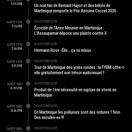
7:59 PM
Un noir fan de Bernard Hayot et des békés de
Martinique remporte le Prix Antoine Crozat 2026
MARTINIQUE
AOÛT 5TH
7:31 PM
Écocide de l’Anse Meunier en Martinique :
L’Assaupamar dépose une plainte contre X
MARTINIQUE
AOÛT 5TH
7:16 PM
Hermann Rose -Élie …ça va mieux
MARTINIQUE
AOÛT 4TH
5:15 PM
Tour de Martinique des yoles rondes : la FYRM offre-t-
elle gratuitement son trésor audiovisuel ?
MARTINIQUE
AOÛT 3RD
6:30 PM
Produit de 1ère nécessité en rupture de stock en
Martinique
MARTINIQUE
AOÛT 2ND
11:14 PM
En Martinique les pollueurs sont des ordures ? Non.
Des enculés-es !!!
MARTINIQUE
AOÛT 2ND