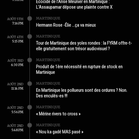
Écocide de l’Anse Meunier en Martinique :
L’Assaupamar dépose une plainte contre X
MARTINIQUE
AOÛT 5TH
7:16 PM
Hermann Rose -Élie …ça va mieux
MARTINIQUE
AOÛT 4TH
5:15 PM
Tour de Martinique des yoles rondes : la FYRM offre-t-
elle gratuitement son trésor audiovisuel ?
MARTINIQUE
AOÛT 3RD
6:30 PM
Produit de 1ère nécessité en rupture de stock en
Martinique
MARTINIQUE
AOÛT 2ND
11:14 PM
En Martinique les pollueurs sont des ordures ? Non.
Des enculés-es !!!
MARTINIQUE
AOÛT 2ND
5:56 PM
« Mérine rivers to cross »
MARTINIQUE
AOÛT 2ND
5:48 PM
« Nou ka gadé MAS pasé »