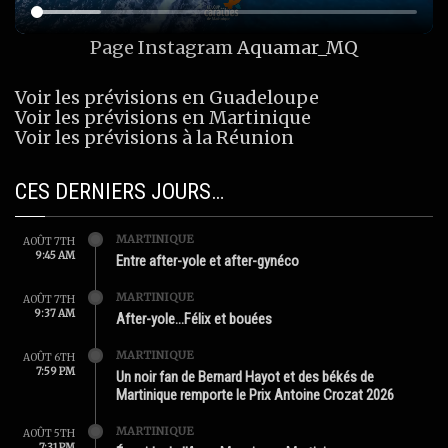
Page Instagram
Aquamar_MQ
Voir les prévisions en Guadeloupe
Voir les prévisions en Martinique
Voir les prévisions à la Réunion
CES DERNIERS JOURS…
MARTINIQUE
AOÛT 7TH
9:45 AM
Entre after-yole et after-gynéco
MARTINIQUE
AOÛT 7TH
9:37 AM
After-yole…Félix et bouées
MARTINIQUE
AOÛT 6TH
7:59 PM
Un noir fan de Bernard Hayot et des békés de
Martinique remporte le Prix Antoine Crozat 2026
MARTINIQUE
AOÛT 5TH
7:31 PM