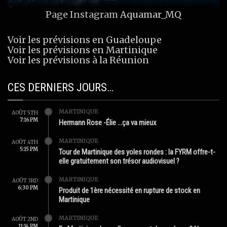
Page Instagram
Aquamar_MQ
Voir les prévisions en Guadeloupe
Voir les prévisions en Martinique
Voir les prévisions à la Réunion
CES DERNIERS JOURS…
MARTINIQUE
AOÛT 5TH
7:16 PM
Hermann Rose -Élie …ça va mieux
MARTINIQUE
AOÛT 4TH
5:15 PM
Tour de Martinique des yoles rondes : la FYRM offre-t-
elle gratuitement son trésor audiovisuel ?
MARTINIQUE
AOÛT 3RD
6:30 PM
Produit de 1ère nécessité en rupture de stock en
Martinique
MARTINIQUE
AOÛT 2ND
11:14 PM