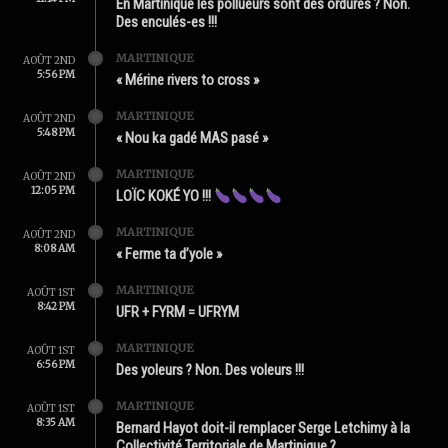
En Martinique les pollueurs sont des ordures ? Non.
Des enculés-es !!!
MARTINIQUE
AOÛT 2ND
5:56 PM
« Mérine rivers to cross »
MARTINIQUE
AOÛT 2ND
5:48 PM
« Nou ka gadé MAS pasé »
MARTINIQUE
AOÛT 2ND
12:05 PM
LOÏC KOKÉ YO !!!
MARTINIQUE
AOÛT 2ND
8:08 AM
« Ferme ta d’yole »
MARTINIQUE
AOÛT 1ST
8:42 PM
UFR + FYRM = UFRYM
MARTINIQUE
AOÛT 1ST
6:56 PM
Des yoleurs ? Non. Des voleurs !!!
MARTINIQUE
AOÛT 1ST
8:35 AM
Bernard Hayot doit-il remplacer Serge Letchimy à la
Collectivité Territoriale de Martinique ?