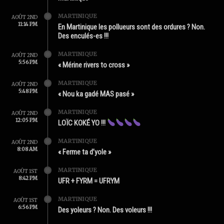
MARTINIQUE
AOÛT 2ND
11:14 PM
En Martinique les pollueurs sont des ordures ? Non.
Des enculés-es !!!
MARTINIQUE
AOÛT 2ND
5:56 PM
« Mérine rivers to cross »
MARTINIQUE
AOÛT 2ND
5:48 PM
« Nou ka gadé MAS pasé »
MARTINIQUE
AOÛT 2ND
12:05 PM
LOÏC KOKÉ YO !!!
MARTINIQUE
AOÛT 2ND
8:08 AM
« Ferme ta d’yole »
MARTINIQUE
AOÛT 1ST
8:42 PM
UFR + FYRM = UFRYM
MARTINIQUE
AOÛT 1ST
6:56 PM
Des yoleurs ? Non. Des voleurs !!!