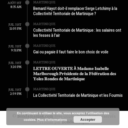
MARTINIQUE
AOÛT 1ST
8:35 AM
Bernard Hayot doit-il remplacer Serge Letchimy à la
Collectivité Territoriale de Martinique ?
MARTINIQUE
JUIL 31ST
11:05 PM
Collectivité Territoriale de Martinique : les salaires ont
les fesses à l’air
MARTINIQUE
JUIL 31ST
9:51 PM
Gai ou pagaie il faut faire le bon choix de voile
MARTINIQUE
JUIL 31ST
3:20 PM
𝐋𝐄𝐓𝐓𝐑𝐄 𝐎𝐔𝐕𝐄𝐑𝐓𝐄 À 𝐌𝐚𝐝𝐚𝐦𝐞 𝐈𝐬𝐚𝐛𝐞𝐥𝐥𝐞
𝐌𝐚𝐫𝐥𝐛𝐨𝐫𝐨𝐮𝐠𝐡 𝐏𝐫é𝐬𝐢𝐝𝐞𝐧𝐭𝐞 𝐝𝐞 𝐥𝐚 𝐅é𝐝é𝐫𝐚𝐭𝐢𝐨𝐧 𝐝𝐞𝐬
𝐘𝐨𝐥𝐞𝐬 𝐑𝐨𝐧𝐝𝐞𝐬 𝐝𝐞 𝐌𝐚𝐫𝐭𝐢𝐧𝐢𝐪𝐮𝐞
MARTINIQUE
JUIL 31ST
2:59 PM
La Collectivité Territoriale de Martinique et les Fourmis
En continuant à utiliser le site, vous acceptez l’utilisation des
©
Bondamanjak.com
1994-2020 - Tous droits réservés
Accepter
cookies.
Plus d’informations
Produit par
Bondamanjak