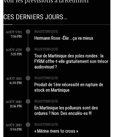
Voir les prévisions à la Réunion
CES DERNIERS JOURS…
MARTINIQUE
AOÛT 5TH
7:16 PM
Hermann Rose -Élie …ça va mieux
MARTINIQUE
AOÛT 4TH
5:15 PM
Tour de Martinique des yoles rondes : la
FYRM offre-t-elle gratuitement son trésor
audiovisuel ?
MARTINIQUE
AOÛT 3RD
6:30 PM
Produit de 1ère nécessité en rupture de
stock en Martinique
MARTINIQUE
AOÛT 2ND
11:14 PM
En Martinique les pollueurs sont des
ordures ? Non. Des enculés-es !!!
MARTINIQUE
AOÛT 2ND
5:56 PM
« Mérine rivers to cross »