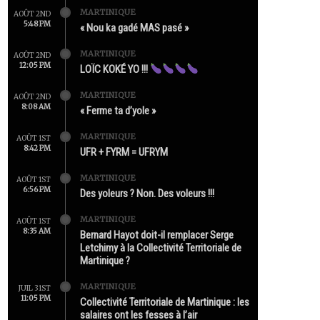
MARTINIQUE
AOÛT 2ND
5:48 PM
« Nou ka gadé MAS pasé »
MARTINIQUE
AOÛT 2ND
12:05 PM
LOÏC KOKÉ YO !!!
MARTINIQUE
AOÛT 2ND
8:08 AM
« Ferme ta d’yole »
MARTINIQUE
AOÛT 1ST
8:42 PM
UFR + FYRM = UFRYM
MARTINIQUE
AOÛT 1ST
6:56 PM
Des yoleurs ? Non. Des voleurs !!!
MARTINIQUE
AOÛT 1ST
8:35 AM
Bernard Hayot doit-il remplacer Serge
Letchimy à la Collectivité Territoriale de
Martinique ?
MARTINIQUE
JUIL 31ST
11:05 PM
Collectivité Territoriale de Martinique : les
salaires ont les fesses à l’air