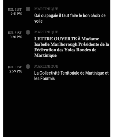
MARTINIQUE
JUIL 31ST
9:51 PM
Gai ou pagaie il faut faire le bon choix de
voile
MARTINIQUE
JUIL 31ST
3:20 PM
𝐋𝐄𝐓𝐓𝐑𝐄 𝐎𝐔𝐕𝐄𝐑𝐓𝐄 À 𝐌𝐚𝐝𝐚𝐦𝐞
𝐈𝐬𝐚𝐛𝐞𝐥𝐥𝐞 𝐌𝐚𝐫𝐥𝐛𝐨𝐫𝐨𝐮𝐠𝐡 𝐏𝐫é𝐬𝐢𝐝𝐞𝐧𝐭𝐞 𝐝𝐞 𝐥𝐚
𝐅é𝐝é𝐫𝐚𝐭𝐢𝐨𝐧 𝐝𝐞𝐬 𝐘𝐨𝐥𝐞𝐬 𝐑𝐨𝐧𝐝𝐞𝐬 𝐝𝐞
𝐌𝐚𝐫𝐭𝐢𝐧𝐢𝐪𝐮𝐞
MARTINIQUE
JUIL 31ST
2:59 PM
La Collectivité Territoriale de Martinique et
les Fourmis