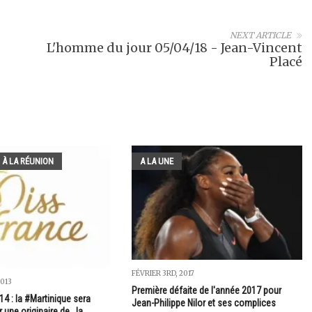
NEXT ARTICLE
L'homme du jour 05/04/18 - Jean-Vincent
Placé
 À LA RÉUNION
A LA UNE
FÉVRIER 3RD, 2017
013
Première défaite de l'année 2017 pour
4 : la #Martinique sera
Jean-Philippe Nilor et ses complices
 une originaire de...la