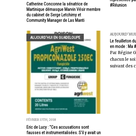
Catherine Conconne la sénatrice de
#Réunion
Martinique démasque Marvin Vésir membre
du cabinet de Serge Letchimy et
Community Manager de Las Manti
AUJOURD'HUI
AUJOURD'HUI EN GUADELOUPE
Le feuilleton 
en mode : Ma #
Par Régine Ga
chacun le soi
suivant des c
FÉVRIER 13TH, 2018
Eric de Lucy : "Ces accusations sont
fausses et instrumentalisées. S'il y avait un