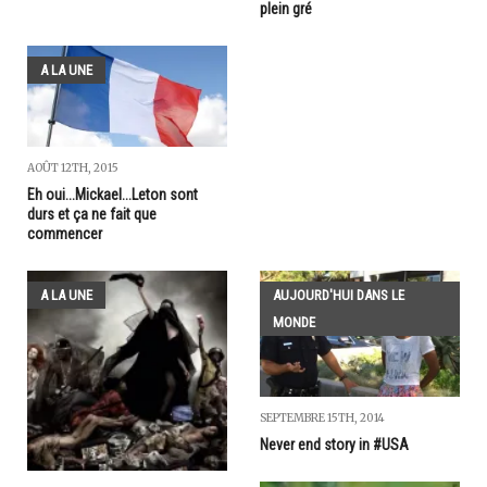
plein gré
A LA UNE
AOÛT 12TH, 2015
Eh oui...Mickael...Leton sont
durs et ça ne fait que
commencer
A LA UNE
AUJOURD'HUI DANS LE
MONDE
SEPTEMBRE 15TH, 2014
Never end story in #USA