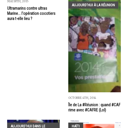
MAI 18TH, 2015
AUJOURD'HUI À LA RÉUNION
Ultramarins contre ultras
Marine... l'opération cocotiers
aura t-elle lieu ?
OCTOBRE 4TH, 2014
Île de La #Réunion : quand #CAF
rime avec #CAFRE (Lol)
AUJOURD'HUI DANS LE
HAÏTI