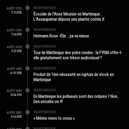
MARTINIQUE
AOÛT 5TH
7:31 PM
Écocide de l’Anse Meunier en Martinique :
L’Assaupamar dépose une plainte contre X
MARTINIQUE
AOÛT 5TH
7:16 PM
Hermann Rose -Élie …ça va mieux
MARTINIQUE
AOÛT 4TH
5:15 PM
Tour de Martinique des yoles rondes : la FYRM offre-t-
elle gratuitement son trésor audiovisuel ?
MARTINIQUE
AOÛT 3RD
6:30 PM
Produit de 1ère nécessité en rupture de stock en
Martinique
MARTINIQUE
AOÛT 2ND
11:14 PM
En Martinique les pollueurs sont des ordures ? Non.
Des enculés-es !!!
MARTINIQUE
AOÛT 2ND
5:56 PM
« Mérine rivers to cross »
MARTINIQUE