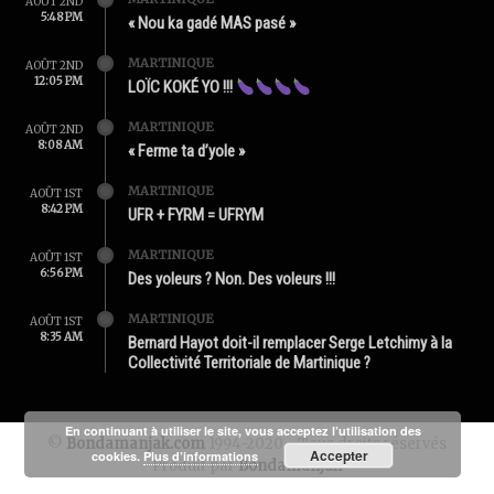
AOÛT 2ND
5:48 PM
« Nou ka gadé MAS pasé »
MARTINIQUE
AOÛT 2ND
12:05 PM
LOÏC KOKÉ YO !!!
MARTINIQUE
AOÛT 2ND
8:08 AM
« Ferme ta d’yole »
MARTINIQUE
AOÛT 1ST
8:42 PM
UFR + FYRM = UFRYM
MARTINIQUE
AOÛT 1ST
6:56 PM
Des yoleurs ? Non. Des voleurs !!!
MARTINIQUE
AOÛT 1ST
8:35 AM
Bernard Hayot doit-il remplacer Serge Letchimy à la
Collectivité Territoriale de Martinique ?
En continuant à utiliser le site, vous acceptez l’utilisation des
©
Bondamanjak.com
1994-2020 - Tous droits réservés
Accepter
cookies.
Plus d’informations
Produit par
Bondamanjak