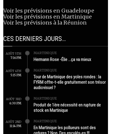
Voir les prévisions en Guadeloupe
Voir les prévisions en Martinique
Voir les prévisions à la Réunion
CES DERNIERS JOURS…
MARTINIQUE
AOÛT 5TH
7:16 PM
Hermann Rose -Élie …ça va mieux
MARTINIQUE
AOÛT 4TH
5:15 PM
Tour de Martinique des yoles rondes : la
FYRM offre-t-elle gratuitement son trésor
audiovisuel ?
MARTINIQUE
AOÛT 3RD
6:30 PM
Produit de 1ère nécessité en rupture de
stock en Martinique
MARTINIQUE
AOÛT 2ND
11:14 PM
En Martinique les pollueurs sont des
ordures ? Non. Des enculés-es !!!