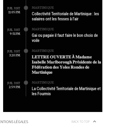
MARTINIQUE
JUIL 31ST
11:05 PM
Collectivité Territoriale de Martinique : les
salaires ont les fesses à l’air
MARTINIQUE
JUIL 31ST
9:51 PM
Gai ou pagaie il faut faire le bon choix de
voile
MARTINIQUE
JUIL 31ST
3:20 PM
𝐋𝐄𝐓𝐓𝐑𝐄 𝐎𝐔𝐕𝐄𝐑𝐓𝐄 À 𝐌𝐚𝐝𝐚𝐦𝐞
𝐈𝐬𝐚𝐛𝐞𝐥𝐥𝐞 𝐌𝐚𝐫𝐥𝐛𝐨𝐫𝐨𝐮𝐠𝐡 𝐏𝐫é𝐬𝐢𝐝𝐞𝐧𝐭𝐞 𝐝𝐞 𝐥𝐚
𝐅é𝐝é𝐫𝐚𝐭𝐢𝐨𝐧 𝐝𝐞𝐬 𝐘𝐨𝐥𝐞𝐬 𝐑𝐨𝐧𝐝𝐞𝐬 𝐝𝐞
𝐌𝐚𝐫𝐭𝐢𝐧𝐢𝐪𝐮𝐞
MARTINIQUE
JUIL 31ST
2:59 PM
La Collectivité Territoriale de Martinique et
les Fourmis
NTIONS LÉGALES
BACK TO TOP