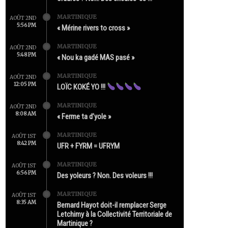
MARTINIQUE
AOÛT 2ND
5:56 PM
« Mérine rivers to cross »
MARTINIQUE
AOÛT 2ND
5:48 PM
« Nou ka gadé MAS pasé »
MARTINIQUE
AOÛT 2ND
12:05 PM
LOÏC KOKÉ YO !!!
MARTINIQUE
AOÛT 2ND
8:08 AM
« Ferme ta d’yole »
MARTINIQUE
AOÛT 1ST
8:42 PM
UFR + FYRM = UFRYM
MARTINIQUE
AOÛT 1ST
6:56 PM
Des yoleurs ? Non. Des voleurs !!!
MARTINIQUE
AOÛT 1ST
8:35 AM
Bernard Hayot doit-il remplacer Serge
Letchimy à la Collectivité Territoriale de
Martinique ?