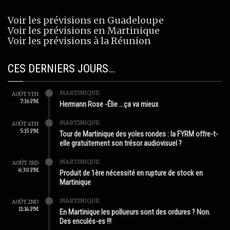
Voir les prévisions en Guadeloupe
Voir les prévisions en Martinique
Voir les prévisions à la Réunion
CES DERNIERS JOURS…
MARTINIQUE
AOÛT 5TH
7:16 PM
Hermann Rose -Élie …ça va mieux
MARTINIQUE
AOÛT 4TH
5:15 PM
Tour de Martinique des yoles rondes : la FYRM offre-t-
elle gratuitement son trésor audiovisuel ?
MARTINIQUE
AOÛT 3RD
6:30 PM
Produit de 1ère nécessité en rupture de stock en
Martinique
MARTINIQUE
AOÛT 2ND
11:14 PM
En Martinique les pollueurs sont des ordures ? Non.
Des enculés-es !!!