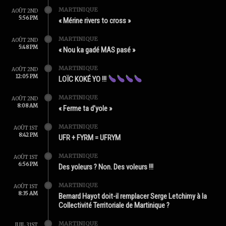
MARTINIQUE
AOÛT 2ND
5:56 PM
« Mérine rivers to cross »
MARTINIQUE
AOÛT 2ND
5:48 PM
« Nou ka gadé MAS pasé »
MARTINIQUE
AOÛT 2ND
12:05 PM
LOÏC KOKÉ YO !!!
MARTINIQUE
AOÛT 2ND
8:08 AM
« Ferme ta d’yole »
MARTINIQUE
AOÛT 1ST
8:42 PM
UFR + FYRM = UFRYM
MARTINIQUE
AOÛT 1ST
6:56 PM
Des yoleurs ? Non. Des voleurs !!!
MARTINIQUE
AOÛT 1ST
8:35 AM
Bernard Hayot doit-il remplacer Serge Letchimy à la
Collectivité Territoriale de Martinique ?
MARTINIQUE
JUIL 31ST