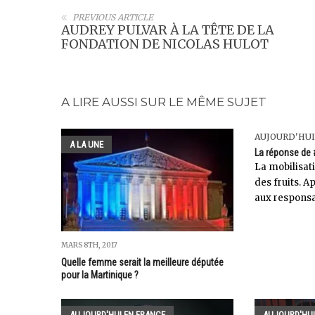
PREVIOUS ARTICLE
AUDREY PULVAR À LA TÊTE DE LA
FONDATION DE NICOLAS HULOT
A LIRE AUSSI SUR LE MÊME SUJET
AUJOURD'HU
A LA UNE
La réponse de
La mobilisati
des fruits. A
aux responsa
MARS 8TH, 2017
Quelle femme serait la meilleure députée
pour la Martinique ?
AUJOURD'HUI EN FRANCE
AUJOURD'HUI