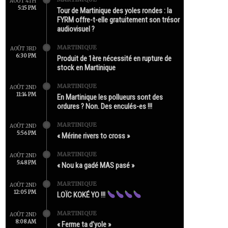
AOÛT 4TH
5:15 PM
Tour de Martinique des yoles rondes : la
FYRM offre-t-elle gratuitement son trésor
audiovisuel ?
MARTINIQUE
AOÛT 3RD
6:30 PM
Produit de 1ère nécessité en rupture de
stock en Martinique
MARTINIQUE
AOÛT 2ND
11:14 PM
En Martinique les pollueurs sont des
ordures ? Non. Des enculés-es !!!
MARTINIQUE
AOÛT 2ND
5:56 PM
« Mérine rivers to cross »
MARTINIQUE
AOÛT 2ND
5:48 PM
« Nou ka gadé MAS pasé »
MARTINIQUE
AOÛT 2ND
12:05 PM
LOÏC KOKÉ YO !!!
MARTINIQUE
AOÛT 2ND
8:08 AM
« Ferme ta d’yole »