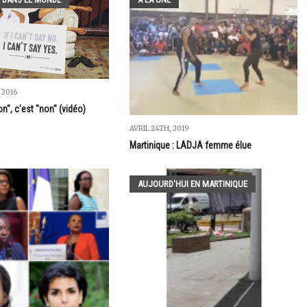
 2016
n", c'est "non" (vidéo)
AVRIL 24TH, 2019
Martinique : LADJA femme élue
AUJOURD'HUI EN MARTINIQUE