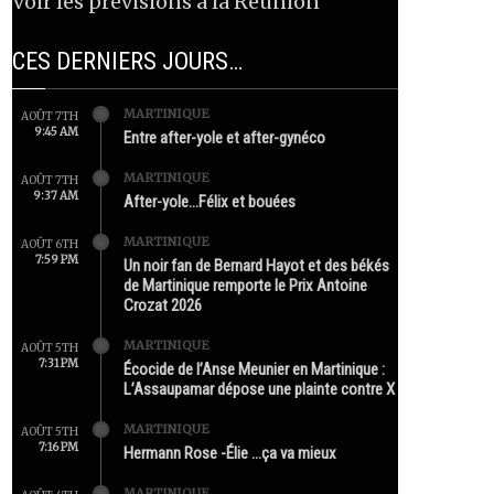
Voir les prévisions à la Réunion
CES DERNIERS JOURS…
MARTINIQUE
AOÛT 7TH
9:45 AM
Entre after-yole et after-gynéco
MARTINIQUE
AOÛT 7TH
9:37 AM
After-yole…Félix et bouées
MARTINIQUE
AOÛT 6TH
7:59 PM
Un noir fan de Bernard Hayot et des békés
de Martinique remporte le Prix Antoine
Crozat 2026
MARTINIQUE
AOÛT 5TH
7:31 PM
Écocide de l’Anse Meunier en Martinique :
L’Assaupamar dépose une plainte contre X
MARTINIQUE
AOÛT 5TH
7:16 PM
Hermann Rose -Élie …ça va mieux
MARTINIQUE