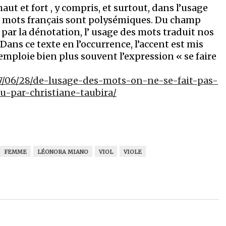
aut et fort , y compris, et surtout, dans l’usage
es mots français sont polysémiques. Du champ
ar la dénotation, l’ usage des mots traduit nos
 Dans ce texte en l’occurrence, l’accent est mis
emploie bien plus souvent l’expression « se faire
7/06/28/de-lusage-des-mots-on-ne-se-fait-pas-
u-par-christiane-taubira/
FEMME
LÉONORA MIANO
VIOL
VIOLE