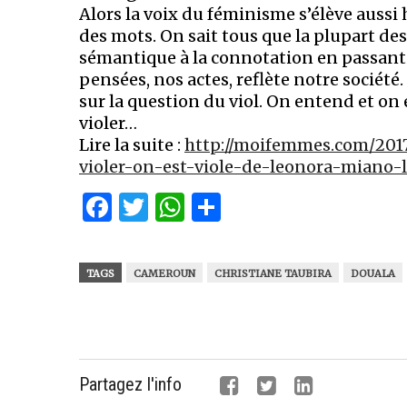
Alors la voix du féminisme s’élève aussi h
des mots. On sait tous que la plupart d
sémantique à la connotation en passant p
pensées, nos actes, reflète notre société.
sur la question du viol. On entend et on 
violer…
Lire la suite :
http://moifemmes.com/201
violer-on-est-viole-de-leonora-miano-l
Facebook
Twitter
WhatsApp
Partager
TAGS
CAMEROUN
CHRISTIANE TAUBIRA
DOUALA
Partagez l'info