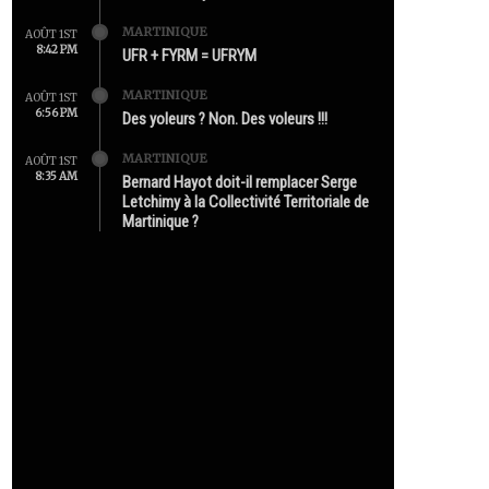
MARTINIQUE
AOÛT 1ST
8:42 PM
UFR + FYRM = UFRYM
MARTINIQUE
AOÛT 1ST
6:56 PM
Des yoleurs ? Non. Des voleurs !!!
MARTINIQUE
AOÛT 1ST
8:35 AM
Bernard Hayot doit-il remplacer Serge
Letchimy à la Collectivité Territoriale de
Martinique ?