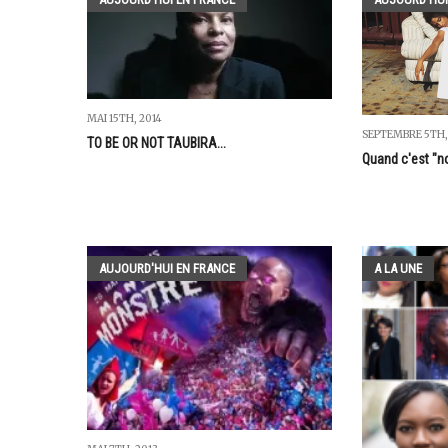
MAI 15TH, 2014
SEPTEMBRE 5TH,
TO BE OR NOT TAUBIRA...
Quand c'est "no
AUJOURD'HUI EN FRANCE
A LA UNE