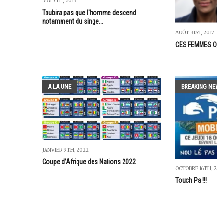
MAI 7TH, 2013
Taubira pas que l'homme descend
notamment du singe...
AOÛT 31ST, 2017
CES FEMMES Q
A LA UNE
BREAKING NE
JANVIER 9TH, 2022
Coupe d’Afrique des Nations 2022
OCTOBRE 16TH, 2
Touch Pa !!!