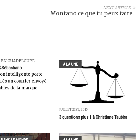
NEXT ARTICLE
Montano ce que tu peux faire...
I EN GUADELOUPE
A LA UNE
 #Sébastiano
on intelligente porte
près un courrier envoyé
bles de la marque...
JUILLET 21ST, 2015
3 questions plus 1 à Christiane Taubira
 DANS LE MONDE
A LA UNE