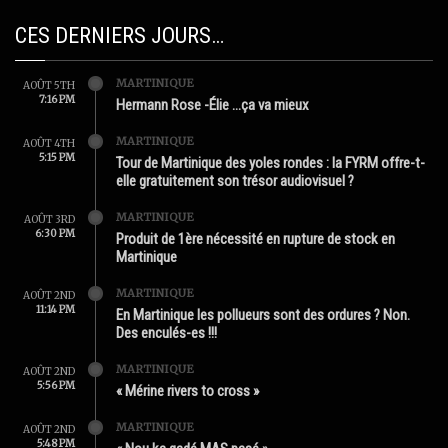
CES DERNIERS JOURS…
MARTINIQUE
AOÛT 5TH
7:16 PM
Hermann Rose -Élie …ça va mieux
MARTINIQUE
AOÛT 4TH
5:15 PM
Tour de Martinique des yoles rondes : la FYRM offre-t-
elle gratuitement son trésor audiovisuel ?
MARTINIQUE
AOÛT 3RD
6:30 PM
Produit de 1ère nécessité en rupture de stock en
Martinique
MARTINIQUE
AOÛT 2ND
11:14 PM
En Martinique les pollueurs sont des ordures ? Non.
Des enculés-es !!!
MARTINIQUE
AOÛT 2ND
5:56 PM
« Mérine rivers to cross »
MARTINIQUE
AOÛT 2ND
5:48 PM