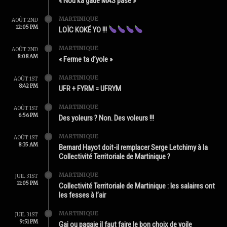
« Nou ka gadé MAS pasé »
MARTINIQUE
AOÛT 2ND
12:05 PM
LOÏC KOKÉ YO !!!
MARTINIQUE
AOÛT 2ND
8:08 AM
« Ferme ta d’yole »
MARTINIQUE
AOÛT 1ST
8:42 PM
UFR + FYRM = UFRYM
MARTINIQUE
AOÛT 1ST
6:56 PM
Des yoleurs ? Non. Des voleurs !!!
MARTINIQUE
AOÛT 1ST
8:35 AM
Bernard Hayot doit-il remplacer Serge Letchimy à la
Collectivité Territoriale de Martinique ?
MARTINIQUE
JUIL 31ST
11:05 PM
Collectivité Territoriale de Martinique : les salaires ont
les fesses à l’air
MARTINIQUE
JUIL 31ST
9:51 PM
Gai ou pagaie il faut faire le bon choix de voile