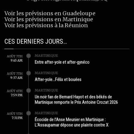
Voir les prévisions en Guadeloupe
Voir les prévisions en Martinique
Voir les prévisions à la Réunion
CES DERNIERS JOURS…
MARTINIQUE
AOÛT 7TH
9:45 AM
Entre after-yole et after-gynéco
MARTINIQUE
AOÛT 7TH
9:37 AM
After-yole…Félix et bouées
MARTINIQUE
AOÛT 6TH
7:59 PM
Un noir fan de Bernard Hayot et des békés de
Martinique remporte le Prix Antoine Crozat 2026
MARTINIQUE
AOÛT 5TH
7:31 PM
Écocide de l’Anse Meunier en Martinique :
L’Assaupamar dépose une plainte contre X