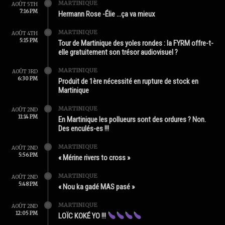
MARTINIQUE
AOÛT 5TH
7:16 PM
Hermann Rose -Élie …ça va mieux
MARTINIQUE
AOÛT 4TH
5:15 PM
Tour de Martinique des yoles rondes : la FYRM offre-t-
elle gratuitement son trésor audiovisuel ?
MARTINIQUE
AOÛT 3RD
6:30 PM
Produit de 1ère nécessité en rupture de stock en
Martinique
MARTINIQUE
AOÛT 2ND
11:14 PM
En Martinique les pollueurs sont des ordures ? Non.
Des enculés-es !!!
MARTINIQUE
AOÛT 2ND
5:56 PM
« Mérine rivers to cross »
MARTINIQUE
AOÛT 2ND
5:48 PM
« Nou ka gadé MAS pasé »
MARTINIQUE
AOÛT 2ND
12:05 PM
LOÏC KOKÉ YO !!!