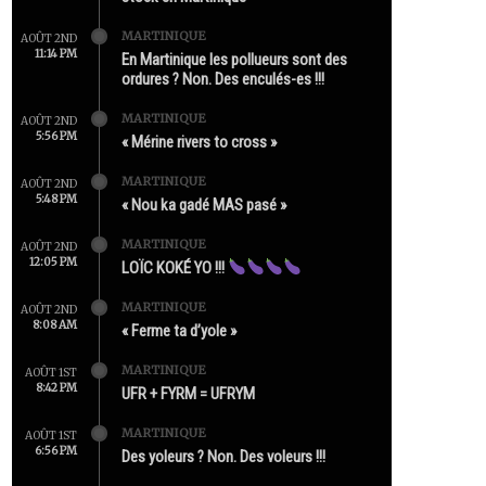
MARTINIQUE
AOÛT 2ND
11:14 PM
En Martinique les pollueurs sont des
ordures ? Non. Des enculés-es !!!
MARTINIQUE
AOÛT 2ND
5:56 PM
« Mérine rivers to cross »
MARTINIQUE
AOÛT 2ND
5:48 PM
« Nou ka gadé MAS pasé »
MARTINIQUE
AOÛT 2ND
12:05 PM
LOÏC KOKÉ YO !!!
MARTINIQUE
AOÛT 2ND
8:08 AM
« Ferme ta d’yole »
MARTINIQUE
AOÛT 1ST
8:42 PM
UFR + FYRM = UFRYM
MARTINIQUE
AOÛT 1ST
6:56 PM
Des yoleurs ? Non. Des voleurs !!!