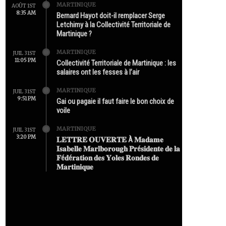
MARTINIQUE
AOÛT 1ST
8:35 AM
Bernard Hayot doit-il remplacer Serge
Letchimy à la Collectivité Territoriale de
Martinique ?
MARTINIQUE
JUIL 31ST
11:05 PM
Collectivité Territoriale de Martinique : les
salaires ont les fesses à l’air
MARTINIQUE
JUIL 31ST
9:51 PM
Gai ou pagaie il faut faire le bon choix de
voile
MARTINIQUE
JUIL 31ST
3:20 PM
𝐋𝐄𝐓𝐓𝐑𝐄 𝐎𝐔𝐕𝐄𝐑𝐓𝐄 À 𝐌𝐚𝐝𝐚𝐦𝐞
𝐈𝐬𝐚𝐛𝐞𝐥𝐥𝐞 𝐌𝐚𝐫𝐥𝐛𝐨𝐫𝐨𝐮𝐠𝐡 𝐏𝐫é𝐬𝐢𝐝𝐞𝐧𝐭𝐞 𝐝𝐞 𝐥𝐚
𝐅é𝐝é𝐫𝐚𝐭𝐢𝐨𝐧 𝐝𝐞𝐬 𝐘𝐨𝐥𝐞𝐬 𝐑𝐨𝐧𝐝𝐞𝐬 𝐝𝐞
𝐌𝐚𝐫𝐭𝐢𝐧𝐢𝐪𝐮𝐞