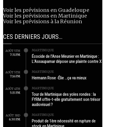
Voir les prévisions en Guadeloupe
Voir les prévisions en Martinique
Voir les prévisions à la Réunion
CES DERNIERS JOURS…
MARTINIQUE
AOÛT 5TH
7:31 PM
Écocide de l’Anse Meunier en Martinique :
L’Assaupamar dépose une plainte contre X
MARTINIQUE
AOÛT 5TH
7:16 PM
Hermann Rose -Élie …ça va mieux
MARTINIQUE
AOÛT 4TH
5:15 PM
Tour de Martinique des yoles rondes : la
FYRM offre-t-elle gratuitement son trésor
audiovisuel ?
MARTINIQUE
AOÛT 3RD
6:30 PM
Produit de 1ère nécessité en rupture de
stock en Martinique