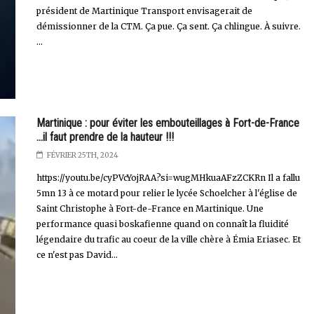
président de Martinique Transport envisagerait de
démissionner de la CTM. Ça pue. Ça sent. Ça chlingue. À suivre.
...
Martinique : pour éviter les embouteillages à Fort-de-France
...il faut prendre de la hauteur !!!
FÉVRIER 25TH, 2024
https://youtu.be/cyPVcYojRAA?si=wugMHkuaAFzZCKRn Il a fallu
5mn 13 à ce motard pour relier le lycée Schoelcher à l'église de
Saint Christophe à Fort-de-France en Martinique. Une
performance quasi boskafienne quand on connaît la fluidité
légendaire du trafic au coeur de la ville chère à Émia Eriasec. Et
ce n'est pas David...