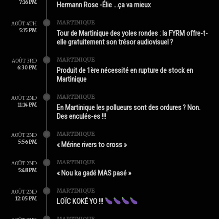
7:16 PM
Hermann Rose -Élie …ça va mieux
MARTINIQUE
AOÛT 4TH
5:15 PM
Tour de Martinique des yoles rondes : la FYRM offre-t-
elle gratuitement son trésor audiovisuel ?
MARTINIQUE
AOÛT 3RD
6:30 PM
Produit de 1ère nécessité en rupture de stock en
Martinique
MARTINIQUE
AOÛT 2ND
11:14 PM
En Martinique les pollueurs sont des ordures ? Non.
Des enculés-es !!!
MARTINIQUE
AOÛT 2ND
5:56 PM
« Mérine rivers to cross »
MARTINIQUE
AOÛT 2ND
5:48 PM
« Nou ka gadé MAS pasé »
MARTINIQUE
AOÛT 2ND
12:05 PM
LOÏC KOKÉ YO !!!
MARTINIQUE