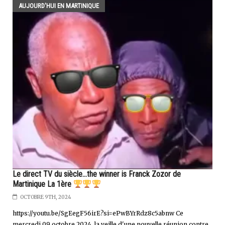
AUJOURD'HUI EN MARTINIQUE
Le direct TV du siècle...the winner is Franck Zozor de
Martinique La 1ère
OCTOBRE 9TH, 2024
https://youtu.be/SgEegF56irE?si=ePwBYrRdz8c5abnw Ce
mercredi 09 octobre 2024, la veille d'une nouvelle réunion contre