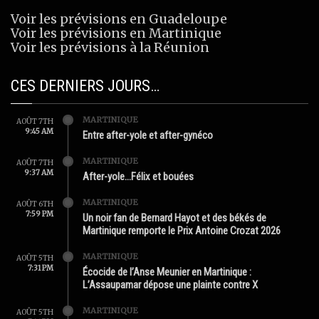
Voir les prévisions en Guadeloupe
Voir les prévisions en Martinique
Voir les prévisions à la Réunion
CES DERNIERS JOURS…
MARTINIQUE
AOÛT 7TH
9:45 AM
Entre after-yole et after-gynéco
MARTINIQUE
AOÛT 7TH
9:37 AM
After-yole…Félix et bouées
MARTINIQUE
AOÛT 6TH
7:59 PM
Un noir fan de Bernard Hayot et des békés de
Martinique remporte le Prix Antoine Crozat 2026
MARTINIQUE
AOÛT 5TH
7:31 PM
Écocide de l’Anse Meunier en Martinique :
L’Assaupamar dépose une plainte contre X
MARTINIQUE
AOÛT 5TH