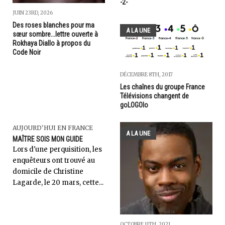
-2-
JUIN 23RD, 2026
Des roses blanches pour ma
A LA UNE
sœur sombre...lettre ouverte à
Rokhaya Diallo à propos du
Code Noir
DÉCEMBRE 8TH, 2017
Les chaînes du groupe France
Télévisions changent de
goLOGOlo
AUJOURD'HUI EN FRANCE
A LA UNE
MAÎTRE SOIS MON GUIDE
Lors d'une perquisition, les
enquêteurs ont trouvé au
domicile de Christine
Lagarde, le 20 mars, cette...
OCTOBRE 11TH, 2021