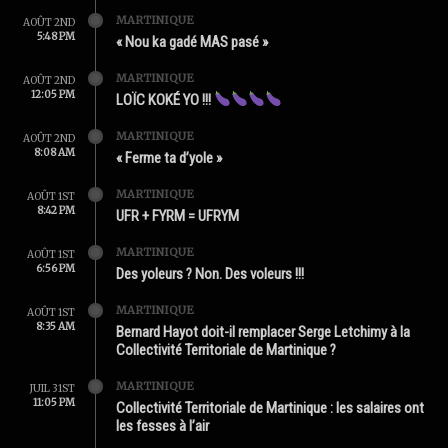
MARTINIQUE
AOÛT 2ND
5:48 PM
« Nou ka gadé MAS pasé »
MARTINIQUE
AOÛT 2ND
12:05 PM
LOÏC KOKÉ YO !!!
MARTINIQUE
AOÛT 2ND
8:08 AM
« Ferme ta d’yole »
MARTINIQUE
AOÛT 1ST
8:42 PM
UFR + FYRM = UFRYM
MARTINIQUE
AOÛT 1ST
6:56 PM
Des yoleurs ? Non. Des voleurs !!!
MARTINIQUE
AOÛT 1ST
8:35 AM
Bernard Hayot doit-il remplacer Serge Letchimy à la
Collectivité Territoriale de Martinique ?
MARTINIQUE
JUIL 31ST
11:05 PM
Collectivité Territoriale de Martinique : les salaires ont
les fesses à l’air