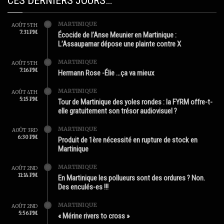
CES DERNIERS JOURS…
MARTINIQUE
AOÛT 5TH
7:31 PM
Écocide de l’Anse Meunier en Martinique :
L’Assaupamar dépose une plainte contre X
MARTINIQUE
AOÛT 5TH
7:16 PM
Hermann Rose -Élie …ça va mieux
MARTINIQUE
AOÛT 4TH
5:15 PM
Tour de Martinique des yoles rondes : la FYRM offre-t-
elle gratuitement son trésor audiovisuel ?
MARTINIQUE
AOÛT 3RD
6:30 PM
Produit de 1ère nécessité en rupture de stock en
Martinique
MARTINIQUE
AOÛT 2ND
11:14 PM
En Martinique les pollueurs sont des ordures ? Non.
Des enculés-es !!!
MARTINIQUE
AOÛT 2ND
5:56 PM
« Mérine rivers to cross »