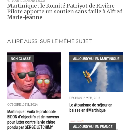
PREVIOUS ARTICLE
Martinique : le Komité Patriyot de Rivière-
Pilote apporte un soutien sans faille à Alfred
Marie-Jeanne
A LIRE AUSSI SUR LE MÊME SUJET
NON CLASSÉ
AUJOURD'HUI EN MARTINIQUE
DÉCEMBRE 9TH, 2013
OCTOBRE 10TH, 2024
Le #tourisme de séjour en
baisse en #Martinique
Martinique : voilà le protocole
BIDON d'objectifs et de moyens
pour lutter contre la vie chère
AUJOURD'HUI EN FRANCE
pondu par SERGE LETCHIMY