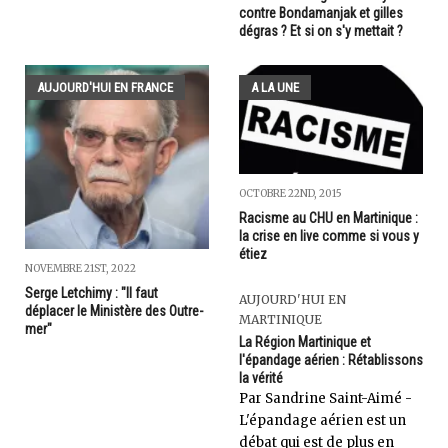
contre Bondamanjak et gilles
dégras ? Et si on s'y mettait ?
AUJOURD'HUI EN FRANCE
A LA UNE
OCTOBRE 22ND, 2015
Racisme au CHU en Martinique :
la crise en live comme si vous y
étiez
NOVEMBRE 21ST, 2022
Serge Letchimy : "Il faut
AUJOURD'HUI EN
déplacer le Ministère des Outre-
MARTINIQUE
mer"
La Région Martinique et
l'épandage aérien : Rétablissons
la vérité
Par Sandrine Saint-Aimé -
L'épandage aérien est un
débat qui est de plus en