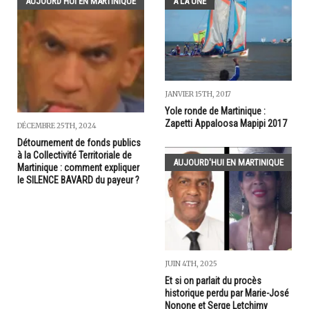
AUJOURD'HUI EN MARTINIQUE
A LA UNE
JANVIER 15TH, 2017
Yole ronde de Martinique :
Zapetti Appaloosa Mapipi 2017
DÉCEMBRE 25TH, 2024
Détournement de fonds publics
à la Collectivité Territoriale de
AUJOURD'HUI EN MARTINIQUE
Martinique : comment expliquer
le SILENCE BAVARD du payeur ?
JUIN 4TH, 2025
Et si on parlait du procès
historique perdu par Marie-José
Nonone et Serge Letchimy