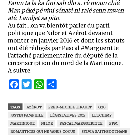
Fanm ta la ka fini sali dlo a. Fè moun chié.
Man péké pé vini sénatè ni ralé senn mwen
atè. Landjet sa pito.
Au fait…on va bientôt parler du parti
politique que Nilor et Azérot devaient
monter en janvier 2016 et dont les statuts
ont été rédigés par Pascal #Margueritte
l’attaché parlementaire du député de la
circonscription du nord de la Martinique.
A suivre.
Facebook
Twitter
WhatsApp
Partager
TAGS
AZÉROT
FRED-MICHEL TIRAULT
G20
JUSTIN PAMPHILE
LÉGISLATIVES 2017
LETCHIMY
MARTINIQUE
NILOR
PASCAL MARGUERITTE
PPM
ROMANTICUS QUI NE VANUS COCUS
SYLVIA SAITHSOOTHANE