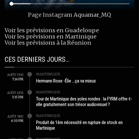
Page Instagram
Aquamar_MQ
Voir les prévisions en Guadeloupe
Voir les prévisions en Martinique
Voir les prévisions à la Réunion
CES DERNIERS JOURS…
MARTINIQUE
AOÛT 5TH
7:16 PM
Hermann Rose -Élie …ça va mieux
MARTINIQUE
AOÛT 4TH
5:15 PM
Tour de Martinique des yoles rondes : la FYRM offre-t-
elle gratuitement son trésor audiovisuel ?
MARTINIQUE
AOÛT 3RD
6:30 PM
Produit de 1ère nécessité en rupture de stock en
Martinique