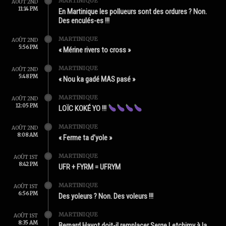
MARTINIQUE
AOÛT 2ND
11:14 PM
En Martinique les pollueurs sont des ordures ? Non.
Des enculés-es !!!
MARTINIQUE
AOÛT 2ND
5:56 PM
« Mérine rivers to cross »
MARTINIQUE
AOÛT 2ND
5:48 PM
« Nou ka gadé MAS pasé »
MARTINIQUE
AOÛT 2ND
12:05 PM
LOÏC KOKÉ YO !!!
MARTINIQUE
AOÛT 2ND
8:08 AM
« Ferme ta d’yole »
MARTINIQUE
AOÛT 1ST
8:42 PM
UFR + FYRM = UFRYM
MARTINIQUE
AOÛT 1ST
6:56 PM
Des yoleurs ? Non. Des voleurs !!!
MARTINIQUE
AOÛT 1ST
8:35 AM
Bernard Hayot doit-il remplacer Serge Letchimy à la