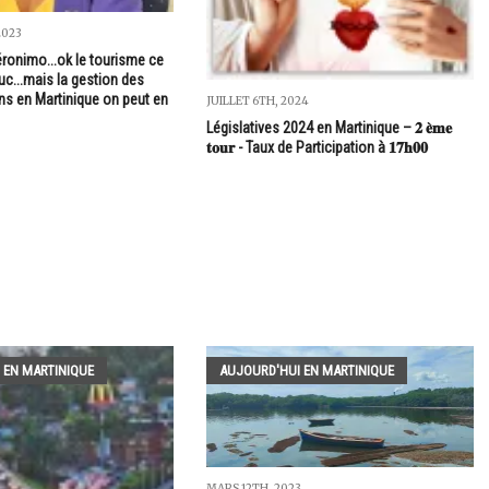
2023
éronimo...ok le tourisme ce
ruc...mais la gestion des
s en Martinique on peut en
JUILLET 6TH, 2024
Législatives 2024 en Martinique – 𝟐 𝐞̀𝐦𝐞
𝐭𝐨𝐮𝐫 - Taux de Participation à 𝟏𝟕𝐡𝟎𝟎
 EN MARTINIQUE
AUJOURD'HUI EN MARTINIQUE
MARS 12TH, 2023