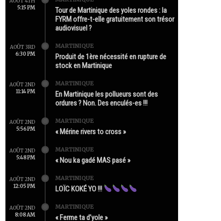
AOÛT 4TH
5:15 PM
Tour de Martinique des yoles rondes : la
FYRM offre-t-elle gratuitement son trésor
audiovisuel ?
MARTINIQUE
AOÛT 3RD
6:30 PM
Produit de 1ère nécessité en rupture de
stock en Martinique
MARTINIQUE
AOÛT 2ND
11:14 PM
En Martinique les pollueurs sont des
ordures ? Non. Des enculés-es !!!
MARTINIQUE
AOÛT 2ND
5:56 PM
« Mérine rivers to cross »
MARTINIQUE
AOÛT 2ND
5:48 PM
« Nou ka gadé MAS pasé »
MARTINIQUE
AOÛT 2ND
12:05 PM
LOÏC KOKÉ YO !!!
MARTINIQUE
AOÛT 2ND
8:08 AM
« Ferme ta d’yole »