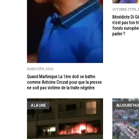
OCTOBRE 27TH, 
Bénédicte Di G
n'est pas ton t
fonds européen
parler ?
MARS 11TH, 2024
Quand Martinique La 1ère doit se battre
comme Antoine Crozat pour que la presse
ne soit pas victime de la traite négrière
A LA UNE
AUJOURD'HUI