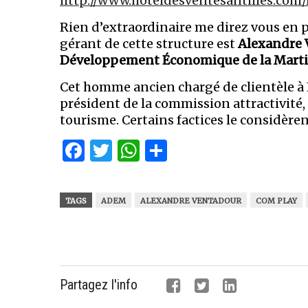
http://www.hoteldesventesantilles.com
Rien d’extraordinaire me direz vous en p
gérant de cette structure est
Alexandre
Développement Économique de la Mart
Cet homme ancien chargé de clientèle à F
président de la commission attractivit
tourisme. Certains factices le considère
Facebook
Twitter
WhatsApp
Partager
TAGS
ADEM
ALEXANDRE VENTADOUR
COM PLAY
Partagez l'info