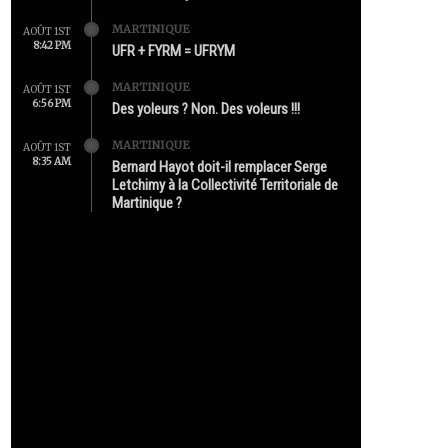
MARTINIQUE
AOÛT 1ST
8:42 PM
UFR + FYRM = UFRYM
MARTINIQUE
AOÛT 1ST
6:56 PM
Des yoleurs ? Non. Des voleurs !!!
MARTINIQUE
AOÛT 1ST
8:35 AM
Bernard Hayot doit-il remplacer Serge
Letchimy à la Collectivité Territoriale de
Martinique ?