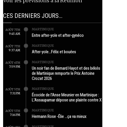
Voir les prévisions à la Réunion
CES DERNIERS JOURS…
MARTINIQUE
AOÛT 7TH
9:45 AM
Entre after-yole et after-gynéco
MARTINIQUE
AOÛT 7TH
9:37 AM
After-yole…Félix et bouées
MARTINIQUE
AOÛT 6TH
7:59 PM
Un noir fan de Bernard Hayot et des békés
de Martinique remporte le Prix Antoine
Crozat 2026
MARTINIQUE
AOÛT 5TH
7:31 PM
Écocide de l’Anse Meunier en Martinique :
L’Assaupamar dépose une plainte contre X
MARTINIQUE
AOÛT 5TH
7:16 PM
Hermann Rose -Élie …ça va mieux
MARTINIQUE