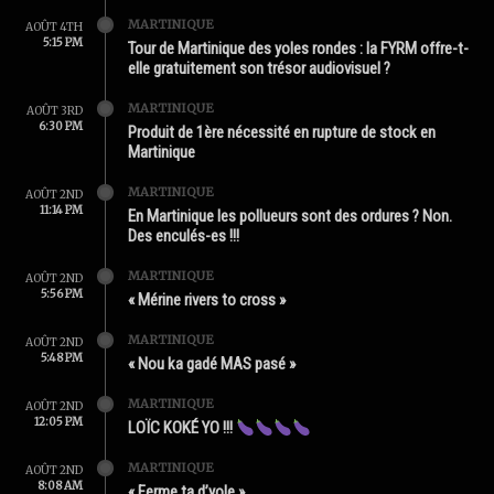
MARTINIQUE
AOÛT 4TH
5:15 PM
Tour de Martinique des yoles rondes : la FYRM offre-t-
elle gratuitement son trésor audiovisuel ?
MARTINIQUE
AOÛT 3RD
6:30 PM
Produit de 1ère nécessité en rupture de stock en
Martinique
MARTINIQUE
AOÛT 2ND
11:14 PM
En Martinique les pollueurs sont des ordures ? Non.
Des enculés-es !!!
MARTINIQUE
AOÛT 2ND
5:56 PM
« Mérine rivers to cross »
MARTINIQUE
AOÛT 2ND
5:48 PM
« Nou ka gadé MAS pasé »
MARTINIQUE
AOÛT 2ND
12:05 PM
LOÏC KOKÉ YO !!!
MARTINIQUE
AOÛT 2ND
8:08 AM
« Ferme ta d’yole »