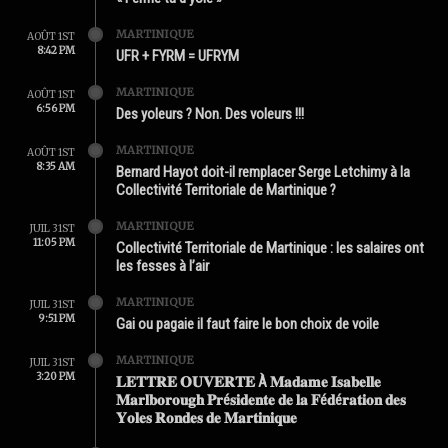
MARTINIQUE
AOÛT 1ST
8:42 PM
UFR + FYRM = UFRYM
MARTINIQUE
AOÛT 1ST
6:56 PM
Des yoleurs ? Non. Des voleurs !!!
MARTINIQUE
AOÛT 1ST
8:35 AM
Bernard Hayot doit-il remplacer Serge Letchimy à la
Collectivité Territoriale de Martinique ?
MARTINIQUE
JUIL 31ST
11:05 PM
Collectivité Territoriale de Martinique : les salaires ont
les fesses à l’air
MARTINIQUE
JUIL 31ST
9:51 PM
Gai ou pagaie il faut faire le bon choix de voile
MARTINIQUE
JUIL 31ST
3:20 PM
𝐋𝐄𝐓𝐓𝐑𝐄 𝐎𝐔𝐕𝐄𝐑𝐓𝐄 À 𝐌𝐚𝐝𝐚𝐦𝐞 𝐈𝐬𝐚𝐛𝐞𝐥𝐥𝐞
𝐌𝐚𝐫𝐥𝐛𝐨𝐫𝐨𝐮𝐠𝐡 𝐏𝐫é𝐬𝐢𝐝𝐞𝐧𝐭𝐞 𝐝𝐞 𝐥𝐚 𝐅é𝐝é𝐫𝐚𝐭𝐢𝐨𝐧 𝐝𝐞𝐬
𝐘𝐨𝐥𝐞𝐬 𝐑𝐨𝐧𝐝𝐞𝐬 𝐝𝐞 𝐌𝐚𝐫𝐭𝐢𝐧𝐢𝐪𝐮𝐞