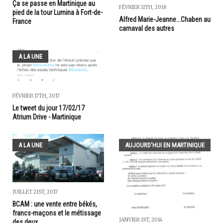
Ça se passe en Martinique au
FÉVRIER 11TH, 2018
pied de la tour Lumina à Fort-de-
Alfred Marie-Jeanne...Chaben au
France
carnaval des autres
A LA UNE
FÉVRIER 17TH, 2017
Le tweet du jour 17/02/17
Atrium Drive - Martinique
A LA UNE
AUJOURD'HUI EN MARTINIQUE
JUILLET 21ST, 2017
BCAM : une vente entre békés,
francs-maçons et le métissage
JANVIER 1ST, 2014
des deux