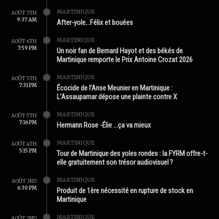
MARTINIQUE
AOÛT 7TH
9:37 AM
After-yole…Félix et bouées
MARTINIQUE
AOÛT 6TH
7:59 PM
Un noir fan de Bernard Hayot et des békés de
Martinique remporte le Prix Antoine Crozat 2026
MARTINIQUE
AOÛT 5TH
7:31 PM
Écocide de l’Anse Meunier en Martinique :
L’Assaupamar dépose une plainte contre X
MARTINIQUE
AOÛT 5TH
7:16 PM
Hermann Rose -Élie …ça va mieux
MARTINIQUE
AOÛT 4TH
5:15 PM
Tour de Martinique des yoles rondes : la FYRM offre-t-
elle gratuitement son trésor audiovisuel ?
MARTINIQUE
AOÛT 3RD
6:30 PM
Produit de 1ère nécessité en rupture de stock en
Martinique
MARTINIQUE
AOÛT 2ND