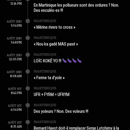
11:14 PM
En Martinique les pollueurs sont des ordures ? Non.
Des enculés-es !!!
MARTINIQUE
AOÛT 2ND
5:56 PM
« Mérine rivers to cross »
MARTINIQUE
AOÛT 2ND
5:48 PM
« Nou ka gadé MAS pasé »
MARTINIQUE
AOÛT 2ND
12:05 PM
LOÏC KOKÉ YO !!!
MARTINIQUE
AOÛT 2ND
8:08 AM
« Ferme ta d’yole »
MARTINIQUE
AOÛT 1ST
8:42 PM
UFR + FYRM = UFRYM
MARTINIQUE
AOÛT 1ST
6:56 PM
Des yoleurs ? Non. Des voleurs !!!
MARTINIQUE
AOÛT 1ST
8:35 AM
Bernard Hayot doit-il remplacer Serge Letchimy à la