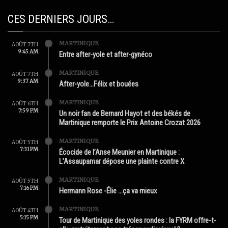
CES DERNIERS JOURS…
MARTINIQUE
AOÛT 7TH
9:45 AM
Entre after-yole et after-gynéco
MARTINIQUE
AOÛT 7TH
9:37 AM
After-yole…Félix et bouées
MARTINIQUE
AOÛT 6TH
7:59 PM
Un noir fan de Bernard Hayot et des békés de
Martinique remporte le Prix Antoine Crozat 2026
MARTINIQUE
AOÛT 5TH
7:31 PM
Écocide de l’Anse Meunier en Martinique :
L’Assaupamar dépose une plainte contre X
MARTINIQUE
AOÛT 5TH
7:16 PM
Hermann Rose -Élie …ça va mieux
MARTINIQUE
AOÛT 4TH
5:15 PM
Tour de Martinique des yoles rondes : la FYRM offre-t-