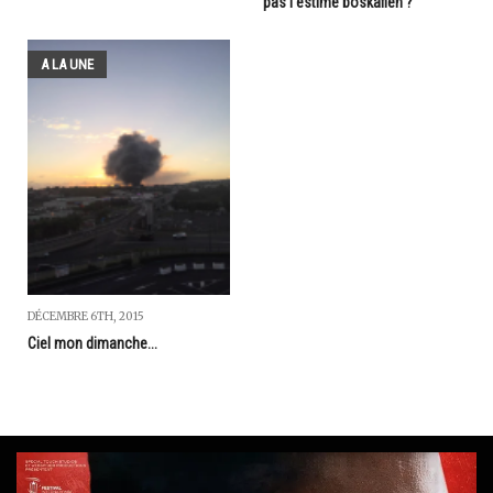
pas l'estime boskafien ?
A LA UNE
DÉCEMBRE 6TH, 2015
Ciel mon dimanche...