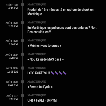
MARTINIQUE
AOÛT 3RD
6:30 PM
Produit de 1ère nécessité en rupture de stock en
Martinique
MARTINIQUE
AOÛT 2ND
11:14 PM
En Martinique les pollueurs sont des ordures ? Non.
Des enculés-es !!!
MARTINIQUE
AOÛT 2ND
5:56 PM
« Mérine rivers to cross »
MARTINIQUE
AOÛT 2ND
5:48 PM
« Nou ka gadé MAS pasé »
MARTINIQUE
AOÛT 2ND
12:05 PM
LOÏC KOKÉ YO !!!
MARTINIQUE
AOÛT 2ND
8:08 AM
« Ferme ta d’yole »
MARTINIQUE
AOÛT 1ST
8:42 PM
UFR + FYRM = UFRYM