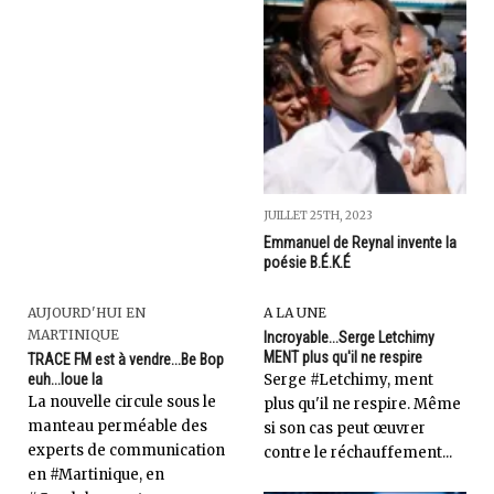
JUILLET 25TH, 2023
Emmanuel de Reynal invente la
poésie B.É.K.É
AUJOURD'HUI EN
A LA UNE
MARTINIQUE
Incroyable...Serge Letchimy
MENT plus qu'il ne respire
TRACE FM est à vendre...Be Bop
euh...loue la
Serge #Letchimy, ment
La nouvelle circule sous le
plus qu'il ne respire. Même
manteau perméable des
si son cas peut œuvrer
experts de communication
contre le réchauffement...
en #Martinique, en