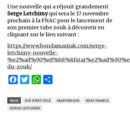
Une nouvelle qui a réjouit grandement
Serge Letchimy
qui sera le 17 novembre
prochain à la FNAC pour le lancement de
son premier tube zouk à découvrir en
cliquant sur le lien suivant :
https://www.bondamanjak.com/serge-
letchimy-nouvelle-
%e2%ad%90%ef%b8%8fstar%e2%ad%90%e
du-zouk/
Facebook
Twitter
WhatsApp
Partager
TAGS
JOÉ DWET FILÉ
MARTINIQUE
MISS FRANCE
SERGE LETCHIMY