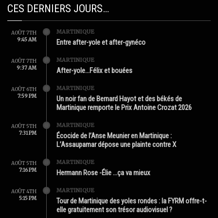
CES DERNIERS JOURS…
MARTINIQUE
AOÛT 7TH
9:45 AM
Entre after-yole et after-gynéco
MARTINIQUE
AOÛT 7TH
9:37 AM
After-yole…Félix et bouées
MARTINIQUE
AOÛT 6TH
7:59 PM
Un noir fan de Bernard Hayot et des békés de
Martinique remporte le Prix Antoine Crozat 2026
MARTINIQUE
AOÛT 5TH
7:31 PM
Écocide de l’Anse Meunier en Martinique :
L’Assaupamar dépose une plainte contre X
MARTINIQUE
AOÛT 5TH
7:16 PM
Hermann Rose -Élie …ça va mieux
MARTINIQUE
AOÛT 4TH
5:15 PM
Tour de Martinique des yoles rondes : la FYRM offre-t-
elle gratuitement son trésor audiovisuel ?