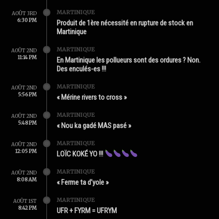
MARTINIQUE
AOÛT 3RD
6:30 PM
Produit de 1ère nécessité en rupture de stock en
Martinique
MARTINIQUE
AOÛT 2ND
11:14 PM
En Martinique les pollueurs sont des ordures ? Non.
Des enculés-es !!!
MARTINIQUE
AOÛT 2ND
5:56 PM
« Mérine rivers to cross »
MARTINIQUE
AOÛT 2ND
5:48 PM
« Nou ka gadé MAS pasé »
MARTINIQUE
AOÛT 2ND
12:05 PM
LOÏC KOKÉ YO !!!
MARTINIQUE
AOÛT 2ND
8:08 AM
« Ferme ta d’yole »
MARTINIQUE
AOÛT 1ST
8:42 PM
UFR + FYRM = UFRYM