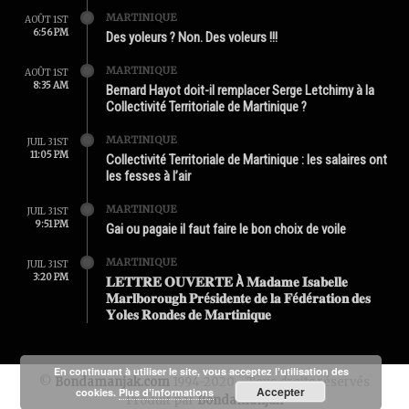
MARTINIQUE
AOÛT 1ST
6:56 PM
Des yoleurs ? Non. Des voleurs !!!
MARTINIQUE
AOÛT 1ST
8:35 AM
Bernard Hayot doit-il remplacer Serge Letchimy à la
Collectivité Territoriale de Martinique ?
MARTINIQUE
JUIL 31ST
11:05 PM
Collectivité Territoriale de Martinique : les salaires ont
les fesses à l’air
MARTINIQUE
JUIL 31ST
9:51 PM
Gai ou pagaie il faut faire le bon choix de voile
MARTINIQUE
JUIL 31ST
3:20 PM
𝐋𝐄𝐓𝐓𝐑𝐄 𝐎𝐔𝐕𝐄𝐑𝐓𝐄 À 𝐌𝐚𝐝𝐚𝐦𝐞 𝐈𝐬𝐚𝐛𝐞𝐥𝐥𝐞
𝐌𝐚𝐫𝐥𝐛𝐨𝐫𝐨𝐮𝐠𝐡 𝐏𝐫é𝐬𝐢𝐝𝐞𝐧𝐭𝐞 𝐝𝐞 𝐥𝐚 𝐅é𝐝é𝐫𝐚𝐭𝐢𝐨𝐧 𝐝𝐞𝐬
𝐘𝐨𝐥𝐞𝐬 𝐑𝐨𝐧𝐝𝐞𝐬 𝐝𝐞 𝐌𝐚𝐫𝐭𝐢𝐧𝐢𝐪𝐮𝐞
En continuant à utiliser le site, vous acceptez l’utilisation des
©
Bondamanjak.com
1994-2020 - Tous droits réservés
Accepter
cookies.
Plus d’informations
Produit par
Bondamanjak