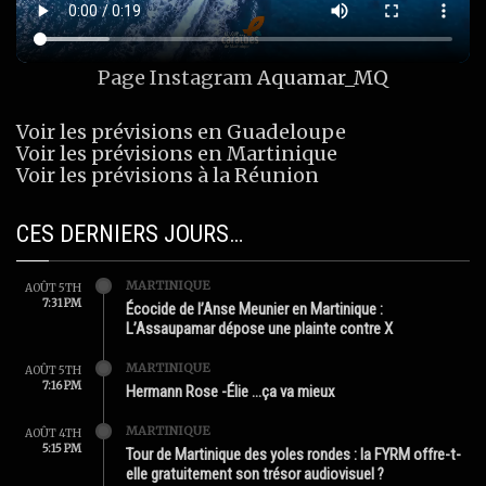
Page Instagram
Aquamar_MQ
Voir les prévisions en Guadeloupe
Voir les prévisions en Martinique
Voir les prévisions à la Réunion
CES DERNIERS JOURS…
MARTINIQUE
AOÛT 5TH
7:31 PM
Écocide de l’Anse Meunier en Martinique :
L’Assaupamar dépose une plainte contre X
MARTINIQUE
AOÛT 5TH
7:16 PM
Hermann Rose -Élie …ça va mieux
MARTINIQUE
AOÛT 4TH
5:15 PM
Tour de Martinique des yoles rondes : la FYRM offre-t-
elle gratuitement son trésor audiovisuel ?