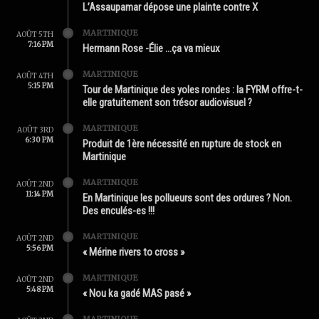
L’Assaupamar dépose une plainte contre X
MARTINIQUE
AOÛT 5TH
7:16 PM
Hermann Rose -Élie …ça va mieux
MARTINIQUE
AOÛT 4TH
5:15 PM
Tour de Martinique des yoles rondes : la FYRM offre-t-
elle gratuitement son trésor audiovisuel ?
MARTINIQUE
AOÛT 3RD
6:30 PM
Produit de 1ère nécessité en rupture de stock en
Martinique
MARTINIQUE
AOÛT 2ND
11:14 PM
En Martinique les pollueurs sont des ordures ? Non.
Des enculés-es !!!
MARTINIQUE
AOÛT 2ND
5:56 PM
« Mérine rivers to cross »
MARTINIQUE
AOÛT 2ND
5:48 PM
« Nou ka gadé MAS pasé »
MARTINIQUE