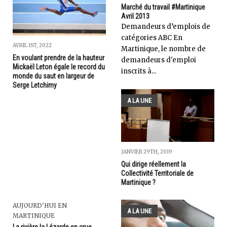
Marché du travail #Martinique
Avril 2013
Demandeurs d’emplois de
catégories ABC En
AVRIL 1ST, 2022
Martinique, le nombre de
En voulant prendre de la hauteur
demandeurs d'emploi
Mickaël Leton égale le record du
inscrits à...
monde du saut en largeur de
Serge Letchimy
A LA UNE
JANVIER 29TH, 2019
Qui dirige réellement la
Collectivité Territoriale de
Martinique ?
AUJOURD'HUI EN
A LA UNE
MARTINIQUE
La rivière la Lézarde en crue