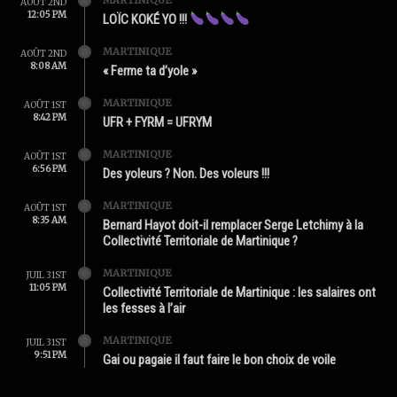
AOÛT 2ND
12:05 PM
LOÏC KOKÉ YO !!!
MARTINIQUE
AOÛT 2ND
8:08 AM
« Ferme ta d’yole »
MARTINIQUE
AOÛT 1ST
8:42 PM
UFR + FYRM = UFRYM
MARTINIQUE
AOÛT 1ST
6:56 PM
Des yoleurs ? Non. Des voleurs !!!
MARTINIQUE
AOÛT 1ST
8:35 AM
Bernard Hayot doit-il remplacer Serge Letchimy à la
Collectivité Territoriale de Martinique ?
MARTINIQUE
JUIL 31ST
11:05 PM
Collectivité Territoriale de Martinique : les salaires ont
les fesses à l’air
MARTINIQUE
JUIL 31ST
9:51 PM
Gai ou pagaie il faut faire le bon choix de voile