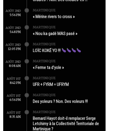
MARTINIQUE
AOÛT 2ND
5:56 PM
« Mérine rivers to cross »
MARTINIQUE
AOÛT 2ND
5:48 PM
« Nou ka gadé MAS pasé »
MARTINIQUE
AOÛT 2ND
12:05 PM
LOÏC KOKÉ YO !!!
MARTINIQUE
AOÛT 2ND
8:08 AM
« Ferme ta d’yole »
MARTINIQUE
AOÛT 1ST
8:42 PM
UFR + FYRM = UFRYM
MARTINIQUE
AOÛT 1ST
6:56 PM
Des yoleurs ? Non. Des voleurs !!!
MARTINIQUE
AOÛT 1ST
8:35 AM
Bernard Hayot doit-il remplacer Serge
Letchimy à la Collectivité Territoriale de
Martinique ?