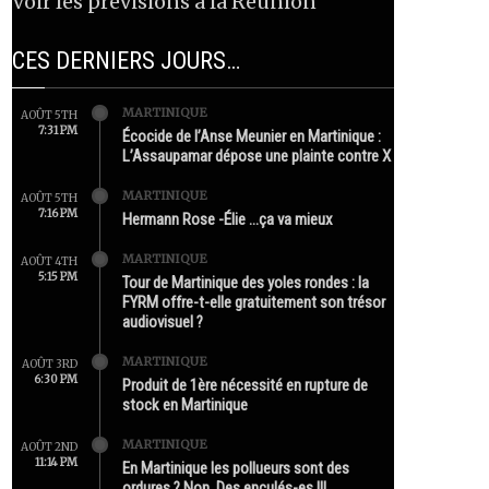
Voir les prévisions à la Réunion
CES DERNIERS JOURS…
MARTINIQUE
AOÛT 5TH
7:31 PM
Écocide de l’Anse Meunier en Martinique :
L’Assaupamar dépose une plainte contre X
MARTINIQUE
AOÛT 5TH
7:16 PM
Hermann Rose -Élie …ça va mieux
MARTINIQUE
AOÛT 4TH
5:15 PM
Tour de Martinique des yoles rondes : la
FYRM offre-t-elle gratuitement son trésor
audiovisuel ?
MARTINIQUE
AOÛT 3RD
6:30 PM
Produit de 1ère nécessité en rupture de
stock en Martinique
MARTINIQUE
AOÛT 2ND
11:14 PM
En Martinique les pollueurs sont des
ordures ? Non. Des enculés-es !!!