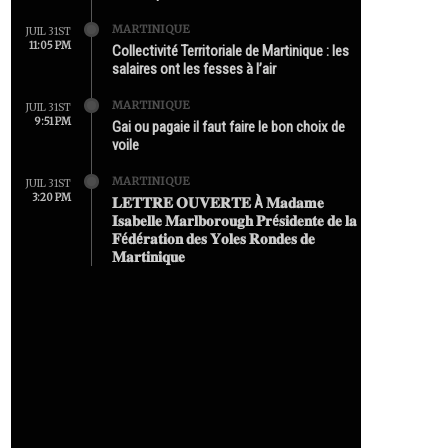
MARTINIQUE
JUIL 31ST
11:05 PM
Collectivité Territoriale de Martinique : les
salaires ont les fesses à l’air
MARTINIQUE
JUIL 31ST
9:51 PM
Gai ou pagaie il faut faire le bon choix de
voile
MARTINIQUE
JUIL 31ST
3:20 PM
𝐋𝐄𝐓𝐓𝐑𝐄 𝐎𝐔𝐕𝐄𝐑𝐓𝐄 À 𝐌𝐚𝐝𝐚𝐦𝐞
𝐈𝐬𝐚𝐛𝐞𝐥𝐥𝐞 𝐌𝐚𝐫𝐥𝐛𝐨𝐫𝐨𝐮𝐠𝐡 𝐏𝐫é𝐬𝐢𝐝𝐞𝐧𝐭𝐞 𝐝𝐞 𝐥𝐚
𝐅é𝐝é𝐫𝐚𝐭𝐢𝐨𝐧 𝐝𝐞𝐬 𝐘𝐨𝐥𝐞𝐬 𝐑𝐨𝐧𝐝𝐞𝐬 𝐝𝐞
𝐌𝐚𝐫𝐭𝐢𝐧𝐢𝐪𝐮𝐞