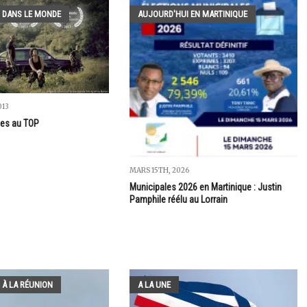
 DANS LE MONDE
AUJOURD'HUI EN MARTINIQUE
013
'es au TOP
MARS 15TH, 2026
Municipales 2026 en Martinique : Justin
Pamphile réélu au Lorrain
 À LA RÉUNION
A LA UNE