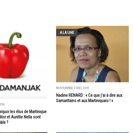
A LA UNE
NOVEMBRE 23RD, 2015
Nadine RENARD : « Ce que j’ai à dire aux
Samaritains et aux Martiniquais ! »
016
quoi les élus de Martinique
ilor et Aurélie Nella sont
ble ?