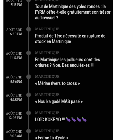
AOÛT 4TH
5:15 PM
Tour de Martinique des yoles rondes : la
FYRM offre-t-elle gratuitement son trésor
audiovisuel ?
MARTINIQUE
AOÛT 3RD
6:30 PM
Produit de 1ère nécessité en rupture de
stock en Martinique
MARTINIQUE
AOÛT 2ND
11:14 PM
En Martinique les pollueurs sont des
ordures ? Non. Des enculés-es !!!
MARTINIQUE
AOÛT 2ND
5:56 PM
« Mérine rivers to cross »
MARTINIQUE
AOÛT 2ND
5:48 PM
« Nou ka gadé MAS pasé »
MARTINIQUE
AOÛT 2ND
12:05 PM
LOÏC KOKÉ YO !!!
MARTINIQUE
AOÛT 2ND
8:08 AM
« Ferme ta d’yole »