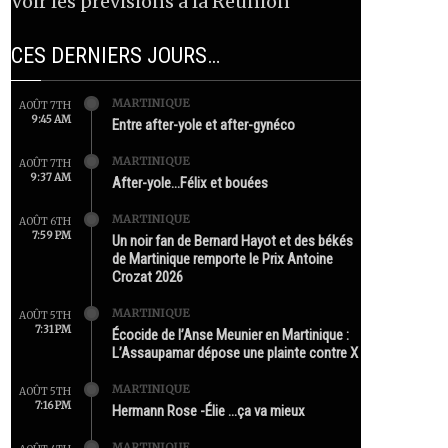
Voir les prévisions à la Réunion
CES DERNIERS JOURS…
MARTINIQUE
AOÛT 7TH
9:45 AM
Entre after-yole et after-gynéco
MARTINIQUE
AOÛT 7TH
9:37 AM
After-yole…Félix et bouées
MARTINIQUE
AOÛT 6TH
7:59 PM
Un noir fan de Bernard Hayot et des békés
de Martinique remporte le Prix Antoine
Crozat 2026
MARTINIQUE
AOÛT 5TH
7:31 PM
Écocide de l’Anse Meunier en Martinique :
L’Assaupamar dépose une plainte contre X
MARTINIQUE
AOÛT 5TH
7:16 PM
Hermann Rose -Élie …ça va mieux
MARTINIQUE