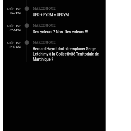
MARTINIQUE
AOÛT 1ST
8:42 PM
UFR + FYRM = UFRYM
MARTINIQUE
AOÛT 1ST
6:56 PM
Des yoleurs ? Non. Des voleurs !!!
MARTINIQUE
AOÛT 1ST
8:35 AM
Bernard Hayot doit-il remplacer Serge
Letchimy à la Collectivité Territoriale de
Martinique ?