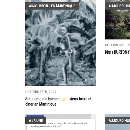
AUJOURD'HUI EN MARTINIQUE
AUJOURD'HUI
OCTOBRE 9TH, 2
Khris BURTON t
OCTOBRE 27TH, 2023
Si tu aimes la banane
... viens boire et
dîner en Martinique
A LA UNE
AUJOURD'HUI