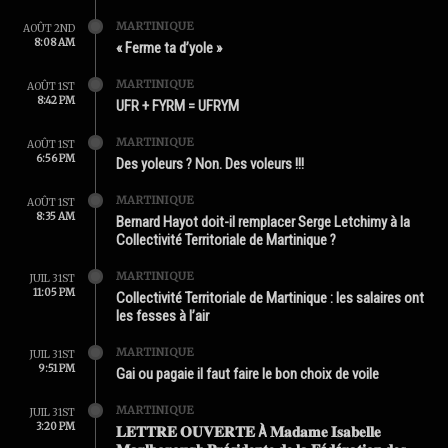
MARTINIQUE
AOÛT 2ND
8:08 AM
« Ferme ta d’yole »
MARTINIQUE
AOÛT 1ST
8:42 PM
UFR + FYRM = UFRYM
MARTINIQUE
AOÛT 1ST
6:56 PM
Des yoleurs ? Non. Des voleurs !!!
MARTINIQUE
AOÛT 1ST
8:35 AM
Bernard Hayot doit-il remplacer Serge Letchimy à la
Collectivité Territoriale de Martinique ?
MARTINIQUE
JUIL 31ST
11:05 PM
Collectivité Territoriale de Martinique : les salaires ont
les fesses à l’air
MARTINIQUE
JUIL 31ST
9:51 PM
Gai ou pagaie il faut faire le bon choix de voile
MARTINIQUE
JUIL 31ST
3:20 PM
𝐋𝐄𝐓𝐓𝐑𝐄 𝐎𝐔𝐕𝐄𝐑𝐓𝐄 À 𝐌𝐚𝐝𝐚𝐦𝐞 𝐈𝐬𝐚𝐛𝐞𝐥𝐥𝐞