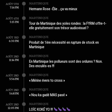
MARTINIQUE
AOÛT 5TH
7:16 PM
Hermann Rose -Élie …ça va mieux
MARTINIQUE
AOÛT 4TH
5:15 PM
Tour de Martinique des yoles rondes : la FYRM offre-t-
elle gratuitement son trésor audiovisuel ?
MARTINIQUE
AOÛT 3RD
6:30 PM
Produit de 1ère nécessité en rupture de stock en
Martinique
MARTINIQUE
AOÛT 2ND
11:14 PM
En Martinique les pollueurs sont des ordures ? Non.
Des enculés-es !!!
MARTINIQUE
AOÛT 2ND
5:56 PM
« Mérine rivers to cross »
MARTINIQUE
AOÛT 2ND
5:48 PM
« Nou ka gadé MAS pasé »
MARTINIQUE
AOÛT 2ND
12:05 PM
LOÏC KOKÉ YO !!!