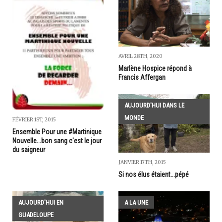
AVRIL 28TH, 2020
Marlène Hospice répond à
Francis Affergan
AUJOURD'HUI DANS LE
MONDE
FÉVRIER 1ST, 2015
Ensemble Pour une #Martinique
Nouvelle...bon sang c'est le jour
du saigneur
JANVIER 17TH, 2015
Si nos élus étaient...pépé
AUJOURD'HUI EN
A LA UNE
GUADELOUPE