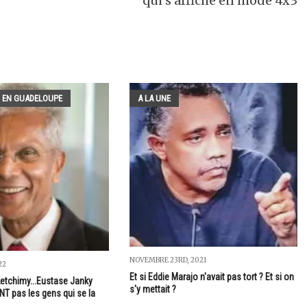
qui s'affiche en mode 4x3
 EN GUADELOUPE
A LA UNE
NOVEMBRE 23RD, 2021
22
Et si Eddie Marajo n'avait pas tort ? Et si on
Letchimy...Eustase Janky
s'y mettait ?
T pas les gens qui se la