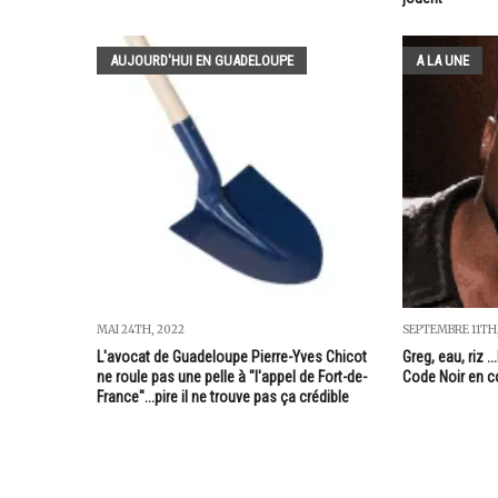
AUJOURD'HUI EN GUADELOUPE
A LA UNE
MAI 24TH, 2022
SEPTEMBRE 11TH,
L'avocat de Guadeloupe Pierre-Yves Chicot
Greg, eau, riz .
ne roule pas une pelle à "l'appel de Fort-de-
Code Noir en co
France"...pire il ne trouve pas ça crédible