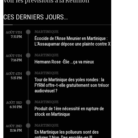
Voir les prévisions à la Réunion
CES DERNIERS JOURS…
MARTINIQUE
AOÛT 5TH
7:31 PM
Écocide de l’Anse Meunier en Martinique :
L’Assaupamar dépose une plainte contre X
MARTINIQUE
AOÛT 5TH
7:16 PM
Hermann Rose -Élie …ça va mieux
MARTINIQUE
AOÛT 4TH
5:15 PM
Tour de Martinique des yoles rondes : la
FYRM offre-t-elle gratuitement son trésor
audiovisuel ?
MARTINIQUE
AOÛT 3RD
6:30 PM
Produit de 1ère nécessité en rupture de
stock en Martinique
MARTINIQUE
AOÛT 2ND
11:14 PM
En Martinique les pollueurs sont des
ordures ? Non. Des enculés-es !!!