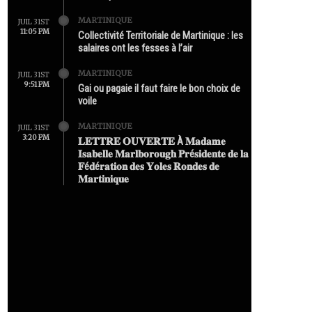
MARTINIQUE
JUIL 31ST
11:05 PM
Collectivité Territoriale de Martinique : les
salaires ont les fesses à l’air
MARTINIQUE
JUIL 31ST
9:51 PM
Gai ou pagaie il faut faire le bon choix de
voile
MARTINIQUE
JUIL 31ST
3:20 PM
𝐋𝐄𝐓𝐓𝐑𝐄 𝐎𝐔𝐕𝐄𝐑𝐓𝐄 À 𝐌𝐚𝐝𝐚𝐦𝐞
𝐈𝐬𝐚𝐛𝐞𝐥𝐥𝐞 𝐌𝐚𝐫𝐥𝐛𝐨𝐫𝐨𝐮𝐠𝐡 𝐏𝐫é𝐬𝐢𝐝𝐞𝐧𝐭𝐞 𝐝𝐞 𝐥𝐚
𝐅é𝐝é𝐫𝐚𝐭𝐢𝐨𝐧 𝐝𝐞𝐬 𝐘𝐨𝐥𝐞𝐬 𝐑𝐨𝐧𝐝𝐞𝐬 𝐝𝐞
𝐌𝐚𝐫𝐭𝐢𝐧𝐢𝐪𝐮𝐞