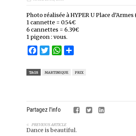
Photo réalisée à HYPER U Place d’Armes 
1 cannette = 0.54€
6 cannettes = 6.39€
1 pigeon : vous.
Facebook
Twitter
WhatsApp
Partager
TAGS
MARTINIQUE
PRIX
Partagez l'info
PREVIOUS ARTICLE
Dance is beautiful.