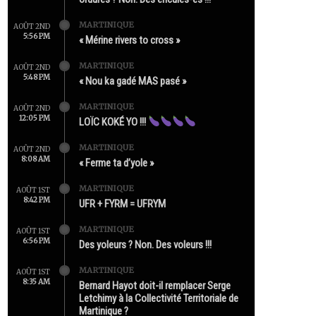
MARTINIQUE
AOÛT 2ND
5:56 PM
« Mérine rivers to cross »
MARTINIQUE
AOÛT 2ND
5:48 PM
« Nou ka gadé MAS pasé »
MARTINIQUE
AOÛT 2ND
12:05 PM
LOÏC KOKÉ YO !!!
MARTINIQUE
AOÛT 2ND
8:08 AM
« Ferme ta d’yole »
MARTINIQUE
AOÛT 1ST
8:42 PM
UFR + FYRM = UFRYM
MARTINIQUE
AOÛT 1ST
6:56 PM
Des yoleurs ? Non. Des voleurs !!!
MARTINIQUE
AOÛT 1ST
8:35 AM
Bernard Hayot doit-il remplacer Serge
Letchimy à la Collectivité Territoriale de
Martinique ?