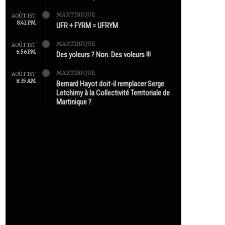
MARTINIQUE
AOÛT 1ST
8:42 PM
UFR + FYRM = UFRYM
MARTINIQUE
AOÛT 1ST
6:56 PM
Des yoleurs ? Non. Des voleurs !!!
MARTINIQUE
AOÛT 1ST
8:35 AM
Bernard Hayot doit-il remplacer Serge
Letchimy à la Collectivité Territoriale de
Martinique ?