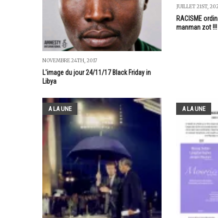
JUILLET 21ST, 20
RACISME ordina
manman zot !!!
NOVEMBRE 24TH, 2017
L'image du jour 24/11/17 Black Friday in
Libya
A LA UNE
A LA UNE