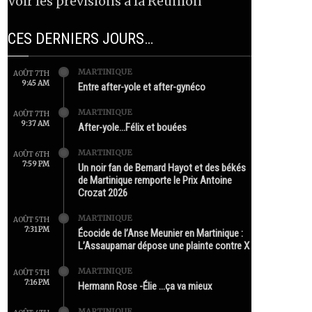
Voir les prévisions à la Réunion
CES DERNIERS JOURS…
MARTINIQUE
AOÛT 7TH
9:45 AM
Entre after-yole et after-gynéco
MARTINIQUE
AOÛT 7TH
9:37 AM
After-yole…Félix et bouées
MARTINIQUE
AOÛT 6TH
7:59 PM
Un noir fan de Bernard Hayot et des békés
de Martinique remporte le Prix Antoine
Crozat 2026
MARTINIQUE
AOÛT 5TH
7:31 PM
Écocide de l’Anse Meunier en Martinique :
L’Assaupamar dépose une plainte contre X
MARTINIQUE
AOÛT 5TH
7:16 PM
Hermann Rose -Élie …ça va mieux
MARTINIQUE