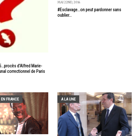
MAI 22ND, 2014
#Esclavage...on peut pardonner sans
oublier...
5...procès d’Alfred Marie-
nal correctionnel de Paris
 EN FRANCE
A LA UNE