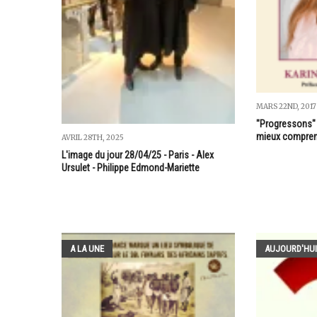
MARS 22ND, 2017
"Progressons" 
mieux comprend
AVRIL 28TH, 2025
L'image du jour 28/04/25 - Paris - Alex
Ursulet - Philippe Edmond-Mariette
A LA UNE
AUJOURD'HUI