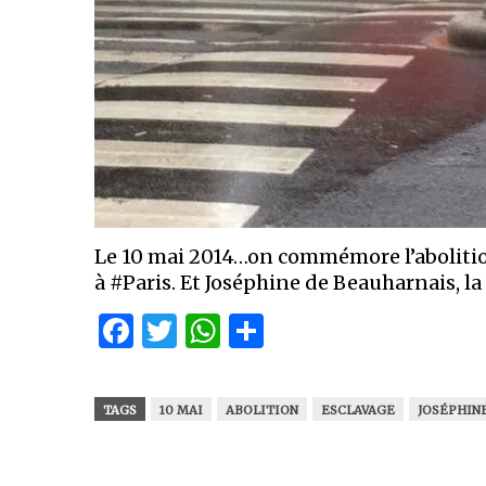
Le 10 mai 2014…on commémore l’abolitio
à #Paris. Et Joséphine de Beauharnais, la
Facebook
Twitter
WhatsApp
Partager
TAGS
10 MAI
ABOLITION
ESCLAVAGE
JOSÉPHIN