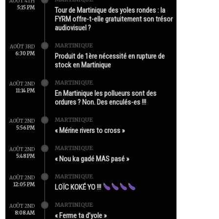
AOÛT 4TH
5:15 PM
Tour de Martinique des yoles rondes : la
FYRM offre-t-elle gratuitement son trésor
audiovisuel ?
MARTINIQUE
AOÛT 3RD
6:30 PM
Produit de 1ère nécessité en rupture de
stock en Martinique
MARTINIQUE
AOÛT 2ND
11:14 PM
En Martinique les pollueurs sont des
ordures ? Non. Des enculés-es !!!
MARTINIQUE
AOÛT 2ND
5:56 PM
« Mérine rivers to cross »
MARTINIQUE
AOÛT 2ND
5:48 PM
« Nou ka gadé MAS pasé »
MARTINIQUE
AOÛT 2ND
12:05 PM
LOÏC KOKÉ YO !!!
MARTINIQUE
AOÛT 2ND
8:08 AM
« Ferme ta d’yole »