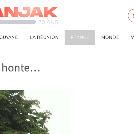
GUYANE
LA RÉUNION
FRANCE
MONDE
W
a honte…