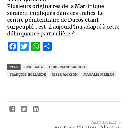
Plusieurs originaires de la Martinique
seraient impliqués dans ces trafics. Le
centre pénitentiaire de Ducos étant
surpeuplé… est-il aujourd’hui adapté à cette
délinquance particulière ?
Facebook
Twitter
WhatsApp
Partager
TAGS
CEREGMIA
CHRISTIANE TAUBIRA
FRANÇOIS HOLLANDE
JESSE JACKSON
MAGALIE MÉJEAN
NEXT ARTICLE
Béatrice Civaton : Alantou