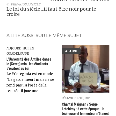
PREVIOUS ARTICLE
Le lol du siècle ...il faut être noir pour le
croire
A LIRE AUSSI SUR LE MÊME SUJET
AUJOURD'HUI EN
A LA UNE
GUADELOUPE
L'Université des Antilles danse
le (Cereg) mia...les étudiants
s'invitent au bal
Le #Ceregmia est en mode
"La garde meurt mais ne se
rend pas"...à l'orée de la
rentrée, il joue une...
DÉCEMBRE 10TH, 2015
Chantal Maignan / Serge
Letchimy : à cette époque...la
tricheuse et le menteur n'étaient