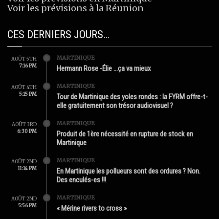
Voir les prévisions à la Réunion
CES DERNIERS JOURS…
MARTINIQUE
AOÛT 5TH
7:16 PM
Hermann Rose -Élie …ça va mieux
MARTINIQUE
AOÛT 4TH
5:15 PM
Tour de Martinique des yoles rondes : la FYRM offre-t-
elle gratuitement son trésor audiovisuel ?
MARTINIQUE
AOÛT 3RD
6:30 PM
Produit de 1ère nécessité en rupture de stock en
Martinique
MARTINIQUE
AOÛT 2ND
11:14 PM
En Martinique les pollueurs sont des ordures ? Non.
Des enculés-es !!!
MARTINIQUE
AOÛT 2ND
5:56 PM
« Mérine rivers to cross »