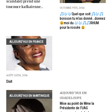
scandale) prend une
tournure kafkaïenne...
OCTOBRE 9TH, 2016
Quel-que soit
boisson tu m'as donné...donnez
moi du
RHUM
pour la rossée
AUJOURD'HUI EN FRANCE
AOÛT 26TH, 2014
Dixit
AUJOURD'HUI EN
AUJOURD'HUI EN MARTINIQUE
GUADELOUPE
Mise au point de Mme la
Présidente de l'UAG