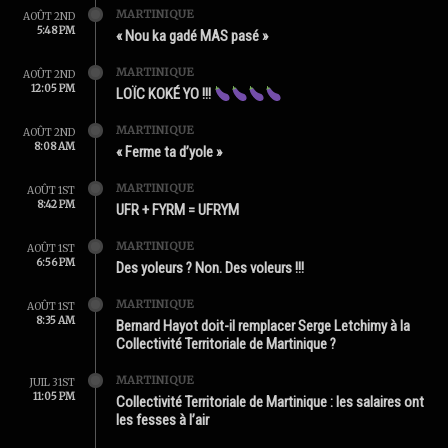
MARTINIQUE
AOÛT 2ND
5:48 PM
« Nou ka gadé MAS pasé »
MARTINIQUE
AOÛT 2ND
12:05 PM
LOÏC KOKÉ YO !!!
MARTINIQUE
AOÛT 2ND
8:08 AM
« Ferme ta d’yole »
MARTINIQUE
AOÛT 1ST
8:42 PM
UFR + FYRM = UFRYM
MARTINIQUE
AOÛT 1ST
6:56 PM
Des yoleurs ? Non. Des voleurs !!!
MARTINIQUE
AOÛT 1ST
8:35 AM
Bernard Hayot doit-il remplacer Serge Letchimy à la
Collectivité Territoriale de Martinique ?
MARTINIQUE
JUIL 31ST
11:05 PM
Collectivité Territoriale de Martinique : les salaires ont
les fesses à l’air