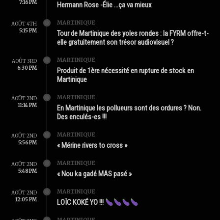
7:16 PM
Hermann Rose -Élie …ça va mieux
MARTINIQUE
AOÛT 4TH
5:15 PM
Tour de Martinique des yoles rondes : la FYRM offre-t-
elle gratuitement son trésor audiovisuel ?
MARTINIQUE
AOÛT 3RD
6:30 PM
Produit de 1ère nécessité en rupture de stock en
Martinique
MARTINIQUE
AOÛT 2ND
11:14 PM
En Martinique les pollueurs sont des ordures ? Non.
Des enculés-es !!!
MARTINIQUE
AOÛT 2ND
5:56 PM
« Mérine rivers to cross »
MARTINIQUE
AOÛT 2ND
5:48 PM
« Nou ka gadé MAS pasé »
MARTINIQUE
AOÛT 2ND
12:05 PM
LOÏC KOKÉ YO !!!