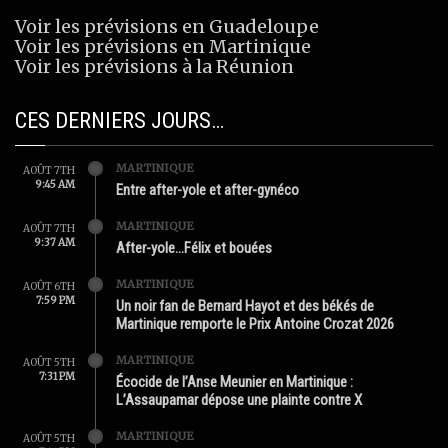
Voir les prévisions en Guadeloupe
Voir les prévisions en Martinique
Voir les prévisions à la Réunion
CES DERNIERS JOURS…
MARTINIQUE
AOÛT 7TH
9:45 AM
Entre after-yole et after-gynéco
MARTINIQUE
AOÛT 7TH
9:37 AM
After-yole…Félix et bouées
MARTINIQUE
AOÛT 6TH
7:59 PM
Un noir fan de Bernard Hayot et des békés de
Martinique remporte le Prix Antoine Crozat 2026
MARTINIQUE
AOÛT 5TH
7:31 PM
Écocide de l’Anse Meunier en Martinique :
L’Assaupamar dépose une plainte contre X
MARTINIQUE
AOÛT 5TH