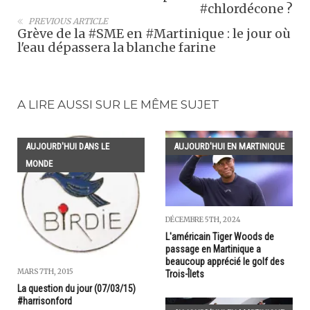
#chlordécone ?
PREVIOUS ARTICLE
Grève de la #SME en #Martinique : le jour où
l'eau dépassera la blanche farine
A LIRE AUSSI SUR LE MÊME SUJET
AUJOURD'HUI DANS LE
AUJOURD'HUI EN MARTINIQUE
MONDE
DÉCEMBRE 5TH, 2024
L'américain Tiger Woods de
passage en Martinique a
beaucoup apprécié le golf des
MARS 7TH, 2015
Trois-Îlets
La question du jour (07/03/15)
#harrisonford